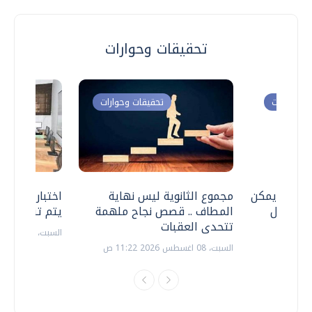
تحقيقات وحوارات
ت وحوارات
تحقيقات وحوارات
 .. هل يمكن
مجموع الثانوية ليس نهاية
اختبارات القد
ف نتعامل
المطاف .. قصص نجاح ملهمة
يتم تنظيمها 
تتحدى العقبات
السبت، 18 يوليو 2026 09:22 ص
السبت، 08 اغسطس 2026 11:22 ص