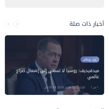
أخبار ذات صلة
عرب وعالم
ميدفيديف: روسيا لا تسعى إلى إشعال صراع
عالمي
أ ش أ
الإثنين، 02 فبراير 2026 10:24 ص