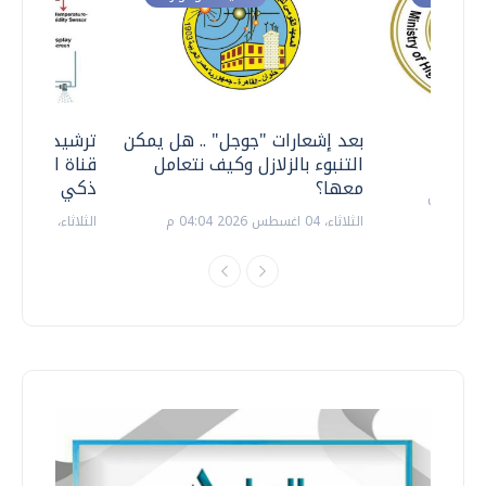
معي ..
بعد إشعارات "جوجل" .. هل يمكن
ترشيدا للمياه
التنبوء بالزلازل وكيف نتعامل
قناة السويس 
معها؟
ذكي بالطاقة
الثلاثاء، 04 اغسطس 2026 04:04 م
الثلاثاء، 14 يوليو 2026 06:11 م