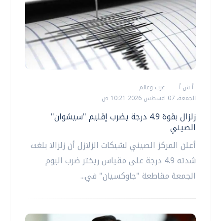
أ ش أ
عرب وعالم
الجمعة، 07 اغسطس 2026 10:21 ص
زلزال بقوة 4.9 درجة يضرب إقليم "سيشوان"
الصيني
أعلن المركز الصيني لشبكات الزلازل أن زلزالا بلغت
شدته 4.9 درجة على مقياس ريختر ضرب اليوم
الجمعة مقاطعة "جاوكسيان" في...