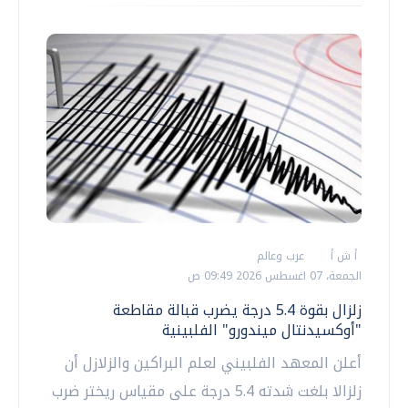
أ ش أ
عرب وعالم
الجمعة، 07 اغسطس 2026 09:49 ص
زلزال بقوة 5.4 درجة يضرب قبالة مقاطعة
"أوكسيدنتال ميندورو" الفلبينية
أعلن المعهد الفلبيني لعلم البراكين والزلازل أن
زلزالا بلغت شدته 5.4 درجة على مقياس ريختر ضرب