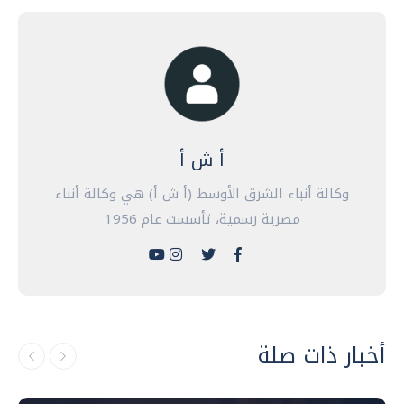
أ ش أ
وكالة أنباء الشرق الأوسط (أ ش أ) هي وكالة أنباء
مصرية رسمية، تأسست عام 1956
أخبار ذات صلة