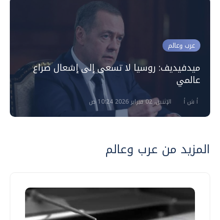
عرب وعالم
ميدفيديف: روسيا لا تسعى إلى إشعال صراع
عالمي
أ ش أ
الإثنين، 02 فبراير 2026 10:24 ص
المزيد من عرب وعالم