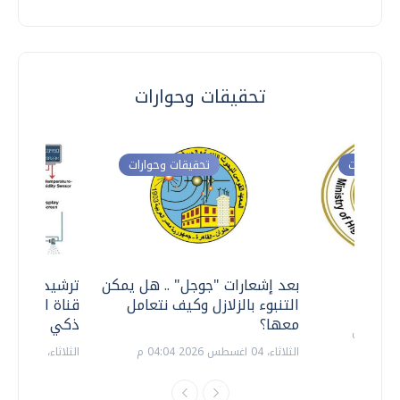
تحقيقات وحوارات
ت وحوارات
تحقيقات وحوارات
معي ..
بعد إشعارات "جوجل" .. هل يمكن
ترشيدا للمياه
التنبوء بالزلازل وكيف نتعامل
قناة السويس 
معها؟
ذكي بالطاقة
الثلاثاء، 04 اغسطس 2026 04:04 م
الثلاثاء، 14 يوليو 2026 06:11 م