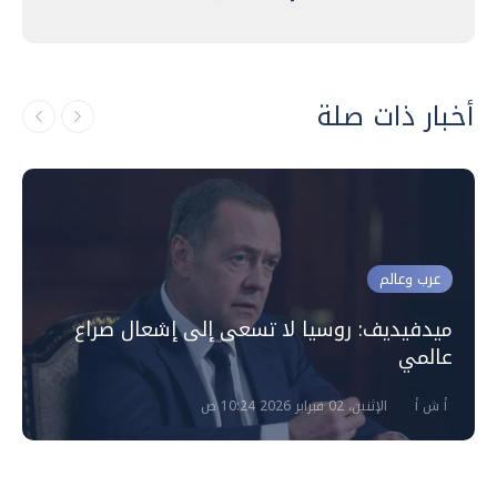
أخبار ذات صلة
عرب وعالم
ميدفيديف: روسيا لا تسعى إلى إشعال صراع
عالمي
أ ش أ
الإثنين، 02 فبراير 2026 10:24 ص