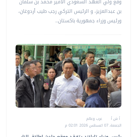
وقع ولي العهد السعودي الأمير محمد بن سلمان
بن عبدالعزيز، و الرئيس التركي رجب طيب أردوغان،
ورئيس وزراء جمهورية باكستان...
أ ش أ
عرب وعالم
الجمعة، 07 اغسطس 2026 02:01 م
رئيس وزراء تايلاند يتفقد موقع حادث إطلاق النار