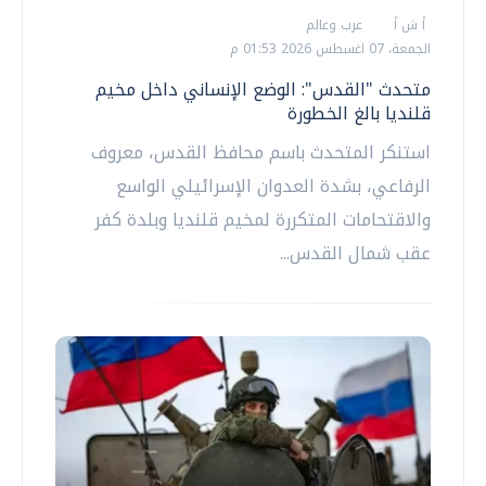
أ ش أ
عرب وعالم
الجمعة، 07 اغسطس 2026 01:53 م
متحدث "القدس": الوضع الإنساني داخل مخيم
قلنديا بالغ الخطورة
استنكر المتحدث باسم محافظ القدس، معروف
الرفاعي، بشدة العدوان الإسرائيلي الواسع
والاقتحامات المتكررة لمخيم قلنديا وبلدة كفر
عقب شمال القدس...