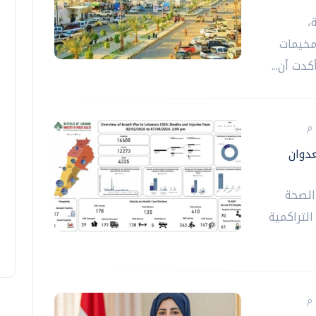
،
مخيمات
دت أن...
عدوان
 الصحة
التراكمية