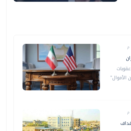
ان
عقوبات
 الأموال"
هداف