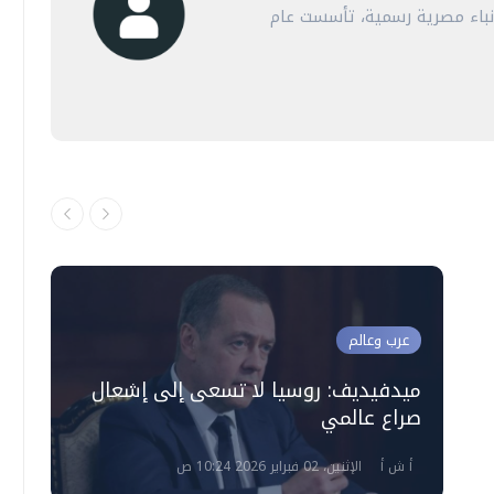
أنباء مصرية رسمية، تأسست عام
عرب وعالم
ميدفيديف: روسيا لا تسعى إلى إشعال
صراع عالمي
أ ش أ
الإثنين، 02 فبراير 2026 10:24 ص