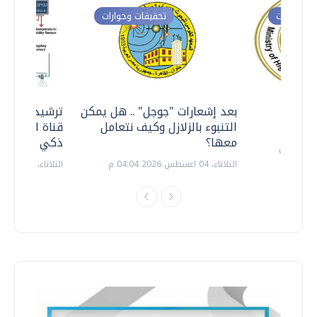
ت وحوارات
تحقيقات وحوارات
معي ..
بعد إشعارات "جوجل" .. هل يمكن
ترشيدا للمياه
التنبوء بالزلازل وكيف نتعامل
قناة السويس 
معها؟
ذكي بالطاقة
الثلاثاء، 04 اغسطس 2026 04:04 م
الثلاثاء، 14 يوليو 2026 06:11 م