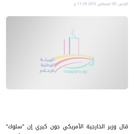
الإثنين، 03 اغسطس 2015 11:39 م
قال وزير الخارجية الأمريكي جون كيري إن "سلوك"