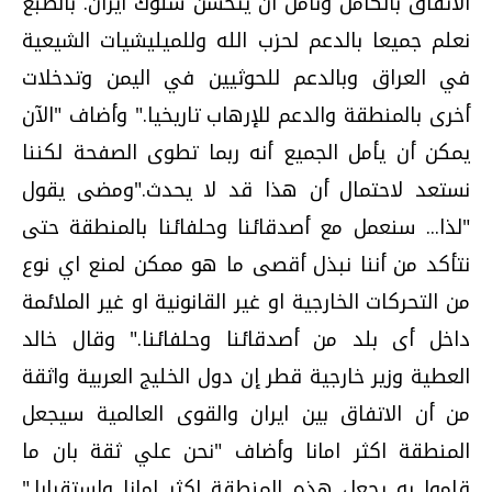
الاتفاق بالكامل ونأمل أن يتحسن سلوك ايران. بالطبع
نعلم جميعا بالدعم لحزب الله وللميليشيات الشيعية
في العراق وبالدعم للحوثيين في اليمن وتدخلات
أخرى بالمنطقة والدعم للإرهاب تاريخيا." وأضاف "الآن
يمكن أن يأمل الجميع أنه ربما تطوى الصفحة لكننا
نستعد لاحتمال أن هذا قد لا يحدث."ومضى يقول
"لذا... سنعمل مع أصدقائنا وحلفائنا بالمنطقة حتى
نتأكد من أننا نبذل أقصى ما هو ممكن لمنع اي نوع
من التحركات الخارجية او غير القانونية او غير الملائمة
داخل أى بلد من أصدقائنا وحلفائنا." وقال خالد
العطية وزير خارجية قطر إن دول الخليج العربية واثقة
من أن الاتفاق بين ايران والقوى العالمية سيجعل
المنطقة اكثر امانا وأضاف "نحن علي ثقة بان ما
قاموا به يجعل هذه المنطقة اكثر امانا واستقرارا."