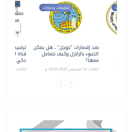
ت وحوارات
تحقيقات وحوارات
معي ..
بعد إشعارات "جوجل" .. هل يمكن
ترشيدا للمياه
التنبوء بالزلازل وكيف نتعامل
قناة السويس 
معها؟
ذكي بالطاقة
الثلاثاء، 04 اغسطس 2026 04:04 م
الثلاثاء، 14 يوليو 2026 06:11 م