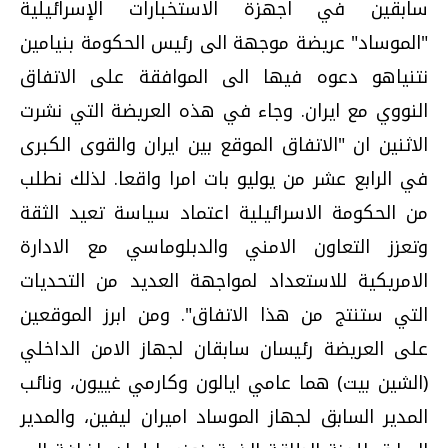
سابقين في اجهزة الاستخبارات الإسرائيلية
"الموساد" عريضة موجهة الى رئيس الحكومة بنيامين
نتنياهو دعوه فيها الى الموافقة على الاتفاق
النووي مع ايران. وجاء في هذه العريضة التي نشرت
الاثنين ان "الاتفاق الموقع بين ايران والقوى الكبرى
في الرابع عشر من يوليو بات امرا واقعا. لذلك نطلب
من الحكومة الاسرائيلية اعتماد سياسة تعيد الثقة
وتعزز التعاون الامني والدبلوماسي مع الادارة
الامريكية للاستعداد لمواجهة العديد من التحديات
التي ستنتج من هذا الاتفاق". ومن ابرز الموقعين
على العريضة رئيسان سابقان لجهاز الامن الداخلي
(الشين بيت) هما عامي ايالون وكارمي غييون، ونائب
المدير السابق لجهاز الموساد اميران ليفين، والمدير