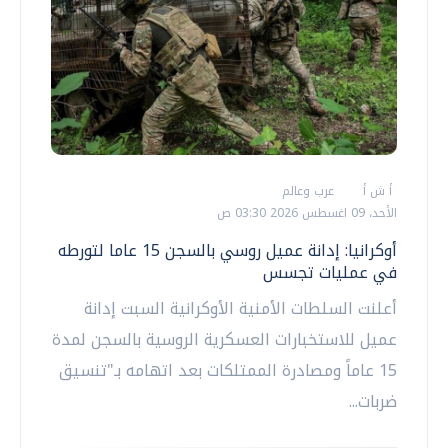
أ ش أ
عرب وعالم
الأحد، 09 اغسطس 2026 03:30 ص
أوكرانيا: إدانة عميل روسي بالسجن 15 عاما لتورطه
في عمليات تجسس
أعلنت السلطات الأمنية الأوكرانية السبت إدانة
عميل للاستخبارات العسكرية الروسية بالسجن لمدة
15 عاماً ومصادرة الممتلكات بعد اتهامه بـ"تنسيق
ضربات...