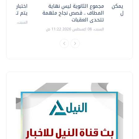
 .. هل يمكن
مجموع الثانوية ليس نهاية
اختبارات القد
ف نتعامل
المطاف .. قصص نجاح ملهمة
يتم تنظيمها 
تتحدى العقبات
السبت، 18 يوليو 2026 09:22 ص
السبت، 08 اغسطس 2026 11:22 ص