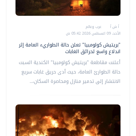
أ ش أ
عرب وعالم
الأحد، 09 اغسطس 2026 05:42 ص
"بريتيش كولومبيا" تعلن حالة الطواريء العامة إثر
اندلاع واسع لحرائق الغابات
أعلنت مقاطعة "بريتيش كولومبيا" الكندية السبت
حالة الطوارئ العامة، حيث أدى حريق غابات سريع
الانتشار إلى تدمير منازل ومحاصرة السكان،...