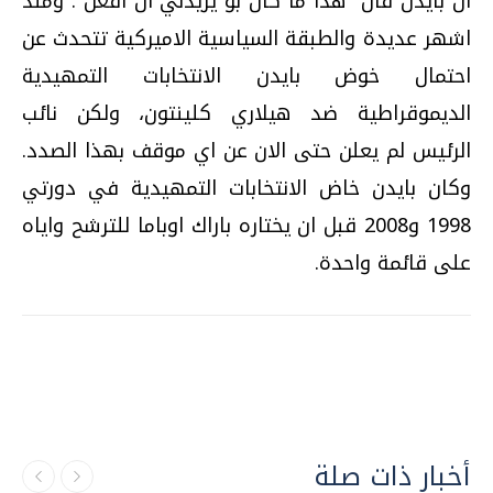
ان بايدن قال "هذا ما كان بو يريدني ان افعل". ومنذ
اشهر عديدة والطبقة السياسية الاميركية تتحدث عن
احتمال خوض بايدن الانتخابات التمهيدية
الديموقراطية ضد هيلاري كلينتون، ولكن نائب
الرئيس لم يعلن حتى الان عن اي موقف بهذا الصدد.
وكان بايدن خاض الانتخابات التمهيدية في دورتي
1998 و2008 قبل ان يختاره باراك اوباما للترشح واياه
على قائمة واحدة.
أخبار ذات صلة