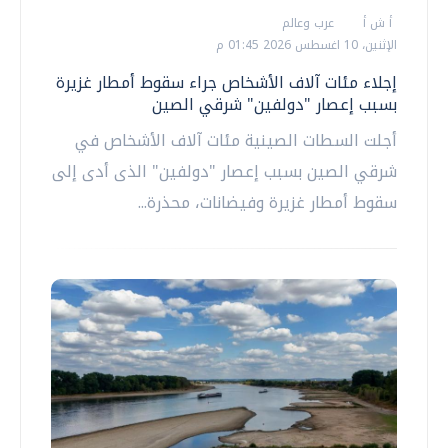
أ ش أ
عرب وعالم
الإثنين، 10 اغسطس 2026 01:45 م
إجلاء مئات آلاف الأشخاص جراء سقوط أمطار غزيرة
بسبب إعصار "دولفين" شرقي الصين
أجلت السطات الصينية مئات آلاف الأشخاص في
شرقي الصين بسبب إعصار "دولفين" الذى أدى إلى
سقوط أمطار غزيرة وفيضانات، محذرة...