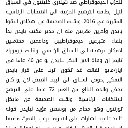
للحزب الديموقراطي ضد هيلاري كلينتون في السباق
لنيل بطاقة الترشيح الحزبية الى الانتخابات الرئاسية
المقررة في 2016. ونقلت الصحيفة عن اشخاص التقوا
بايدن وآخرين مقربين منه ان مدير مكتب بايدن بدأ
بلقاء متبرعين ديموقراطيين وداعمين محتملين
لامكان ترشحه الى السباق الرئاسي. وقالت نيويورك
تايمز ان وفاة الابن البكر لبايدن بو عن 46 عاما في
ايار/مايو الفائت قد تكون اثرت على قرار بايدن
التفكير بخوض السباق الى البيت الابيض لان بو كان
يحض والده البالغ من العمر 72 عاما على الترشح
للانتخابات الرئاسية. ونقلت الصحيفة عن مايكل
ثورنتون وهو محام من بوسطن مؤيد لبايدن قوله
"لقد تلقيت اشارات على انه ربما يرغب بالامر"، مضيفا