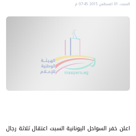
السبت، 01 اغسطس 2015 07:45 م
اعلن خفر السواحل اليونانية السبت اعتقال ثلاثة رجال