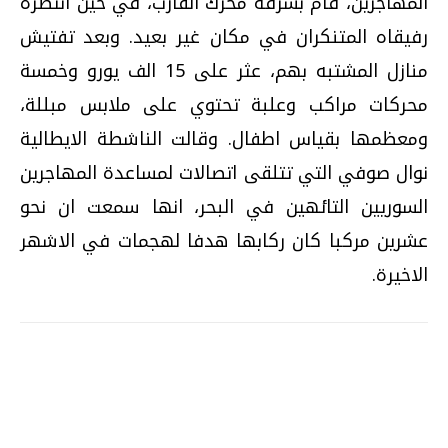
المهاجرين، قام بسرقة محرك القارب، في حين انتظره
رفيقاه المتنكران في مكان غير بعيد. وبعد تفتيش
منازل المشتبه بهم، عثر على 15 الف يورو وخمسة
محركات مراكب وعلبة تحتوي على ملابس مبللة،
ومعظمها بقياس اطفال. وقالت الناشطة الايطالية
نوال صوفي التي تتلقى اتصالات لمساعدة المهاجرين
السوريين التائهين في البحر، انها سمعت ان نحو
عشرين مركبا كان ركابها هدفا لهجمات في الاشهر
الاخيرة.