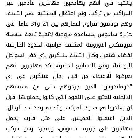
يشتبه في انهم يهاجمون مهاجرين قادمين عبر
المراكب من تركيا. وتم اعتقال المشتبه بهم الثلاثة،
وهم يونانيون تتراوح اعمارهم بين 21 و31 عاما، في
جزيرة ساموس بمساعدة مروحية لاتفية تابعة لمهمة
فرونتكس الاوروبية المكلفة مراقبة الحدود الخارجية
لفضاء شنغن. وكان الثلاثة متنكرين بزي خفر السواحل
اليونانية. وفي الاسابيع الاخيرة، اكد مهاجرون انهم
تعرضوا للاعتداء من قبل رجال متنكرين في زي
"كوماندوس" الذين جردوهم حتى من ملابسهم
الداخلية للعثور على النقود التي كانوا يحملونها، قبل
ان يغادروا مع محرك المركب. وقد تم رصد احد الرجال،
الذين اعتقلوا الخميس، على متن قارب يحمل
مهاجرين الى جزيرة ساموس، وبمجرد رسو مركب