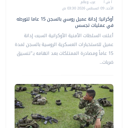
أ ش أ
عرب وعالم
الأحد، 09 اغسطس 2026 03:30 ص
أوكرانيا: إدانة عميل روسي بالسجن 15 عاما لتورطه
في عمليات تجسس
أعلنت السلطات الأمنية الأوكرانية السبت إدانة
عميل للاستخبارات العسكرية الروسية بالسجن لمدة
15 عاماً ومصادرة الممتلكات بعد اتهامه بـ"تنسيق
ضربات...