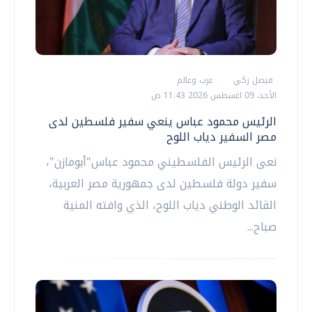
فيصل زكي
عرب وعالم
الأحد، 09 اغسطس 2026 11:43 ص
الرئيس محمود عباس ينعي سفير فلسطين لدى
مصر السفير دياب اللوح
نعى الرئيس الفلسطيني محمود عباس"أبومازن"،
سفير دولة فلسطين لدى جمهورية مصر العربية،
القائد الوطني دياب اللوح، الذي وافته المنية
صباح...