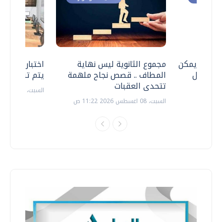
 .. هل يمكن
مجموع الثانوية ليس نهاية
اختبارات القد
ف نتعامل
المطاف .. قصص نجاح ملهمة
يتم تنظيمها 
تتحدى العقبات
السبت، 18 يوليو 2026 09:22 ص
السبت، 08 اغسطس 2026 11:22 ص