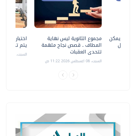
 .. هل يمكن
مجموع الثانوية ليس نهاية
اختبارات القد
ف نتعامل
المطاف .. قصص نجاح ملهمة
يتم تنظيمها 
تتحدى العقبات
السبت، 18 يوليو 2026 09:22 ص
السبت، 08 اغسطس 2026 11:22 ص