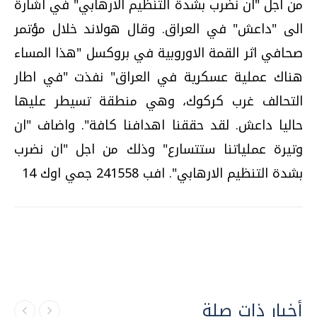
من اجل "ان نضرب بشدة التنظيم الارهابي" في اشارة
الى "داعش" في العراق. وقال هولاند خلال مؤتمر
صحافي اثر القمة الاوروبية في بروكسل "هذا المساء
هناك عملية عسكرية في العراق" نفذت "في اطار
التحالف غرب كركوك، وهي منطقة تسيطر عليها
حاليا داعش. لقد حققنا اهدافنا كافة". واضاف "ان
وتيرة عملياتنا ستتسارع" وذلك من اجل "ان نضرب
بشدة التنظيم الارهابي". افب 241558 جمي اوك 14
أخبار ذات صلة