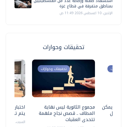
استشهاد طفلة وإصابة عدد من الفلسطينيين
بمناطق متفرقة في قطاع غزة
الإثنين، 10 اغسطس 2026 11:49 ص
تحقيقات وحوارات
ت وحوارات
تحقيقات وحوارات
 .. هل يمكن
مجموع الثانوية ليس نهاية
اختبارات القد
ف نتعامل
المطاف .. قصص نجاح ملهمة
يتم تنظيمها 
تتحدى العقبات
السبت، 18 يوليو 2026 09:22 ص