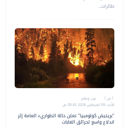
طائرات...
أ ش أ
عرب وعالم
الأحد، 09 اغسطس 2026 05:42 ص
"بريتيش كولومبيا" تعلن حالة الطواريء العامة إثر
اندلاع واسع لحرائق الغابات