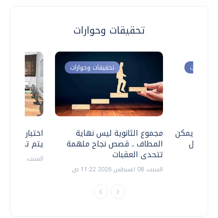
تحقيقات وحوارات
ت وحوارات
تحقيقات وحوارات
 .. هل يمكن
مجموع الثانوية ليس نهاية
اختبارات القد
ف نتعامل
المطاف .. قصص نجاح ملهمة
يتم تنظيمها 
تتحدى العقبات
السبت، 18 يوليو 2026 09:22 ص
السبت، 08 اغسطس 2026 11:22 ص