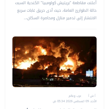
أعلنت مقاطعة "بريتيش كولومبيا" الكندية السبت
حالة الطوارئ العامة، حيث أدى حريق غابات سريع
الانتشار إلى تدمير منازل ومحاصرة السكان،...
أ ش أ
عرب وعالم
الأحد، 09 اغسطس 2026 05:34 ص