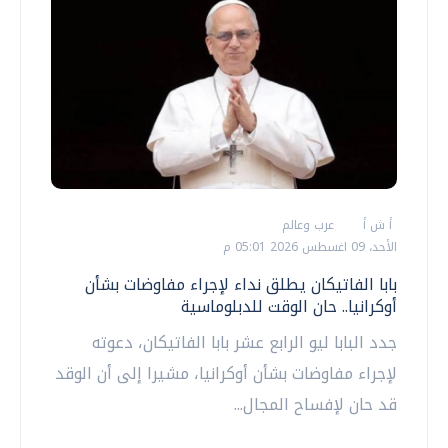
أ ش أ
عرب وعالم
الأحد، 09 اغسطس 2026 05:01 م
بابا الفاتيكان يطلق نداء لإجراء مفاوضات بشأن
أوكرانيا.. حان الوقت للدبلوماسية
جدد البابا ليو الرابع عشر بابا الفاتيكان، دعوته
لإجراء مفاوضات بشأن أوكرانيا، مشيرا إلى أن الوقد
قد حان لإفساح المجال...