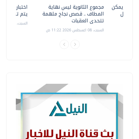
 .. هل يمكن
مجموع الثانوية ليس نهاية
اختبارات القد
ف نتعامل
المطاف .. قصص نجاح ملهمة
يتم تنظيمها 
تتحدى العقبات
السبت، 18 يوليو 2026 09:22 ص
السبت، 08 اغسطس 2026 11:22 ص