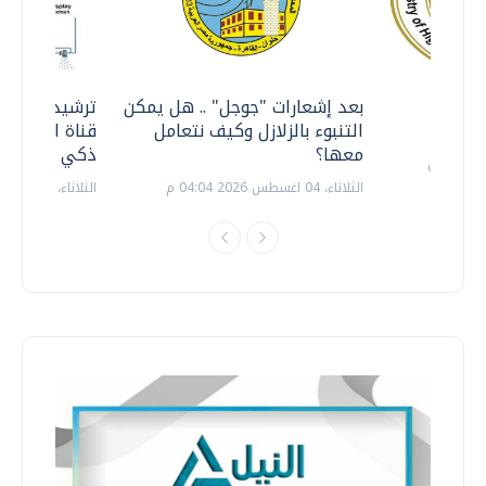
معي ..
بعد إشعارات "جوجل" .. هل يمكن
ترشيدا للمياه
التنبوء بالزلازل وكيف نتعامل
قناة السويس 
معها؟
ذكي بالطاقة
الثلاثاء، 04 اغسطس 2026 04:04 م
الثلاثاء، 14 يوليو 2026 06:11 م