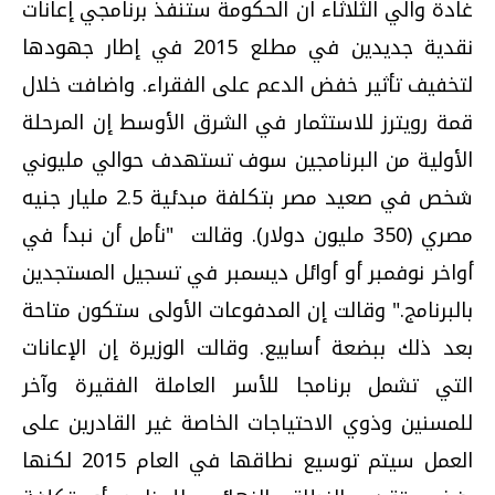
غادة والي الثلاثاء ان الحكومة ستنفذ برنامجي إعانات
نقدية جديدين في مطلع 2015 في إطار جهودها
لتخفيف تأثير خفض الدعم على الفقراء. واضافت خلال
قمة رويترز للاستثمار في الشرق الأوسط إن المرحلة
الأولية من البرنامجين سوف تستهدف حوالي مليوني
شخص في صعيد مصر بتكلفة مبدئية 2.5 مليار جنيه
مصري (350 مليون دولار). وقالت "نأمل أن نبدأ في
أواخر نوفمبر أو أوائل ديسمبر في تسجيل المستجدين
بالبرنامج." وقالت إن المدفوعات الأولى ستكون متاحة
بعد ذلك ببضعة أسابيع. وقالت الوزيرة إن الإعانات
التي تشمل برنامجا للأسر العاملة الفقيرة وآخر
للمسنين وذوي الاحتياجات الخاصة غير القادرين على
العمل سيتم توسيع نطاقها في العام 2015 لكنها