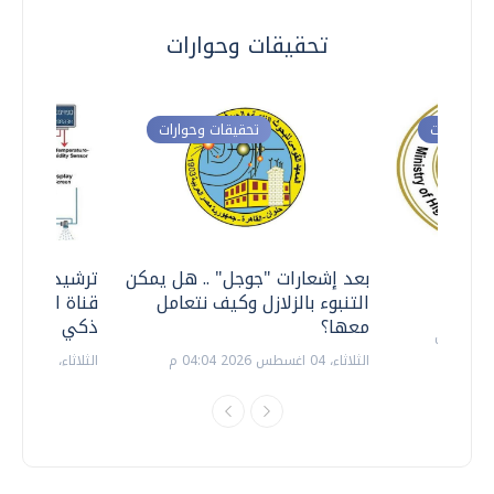
تحقيقات وحوارات
ت وحوارات
تحقيقات وحوارات
معي ..
بعد إشعارات "جوجل" .. هل يمكن
ترشيدا للمياه
التنبوء بالزلازل وكيف نتعامل
قناة السويس 
معها؟
ذكي بالطاقة
الثلاثاء، 04 اغسطس 2026 04:04 م
الثلاثاء، 14 يوليو 2026 06:11 م