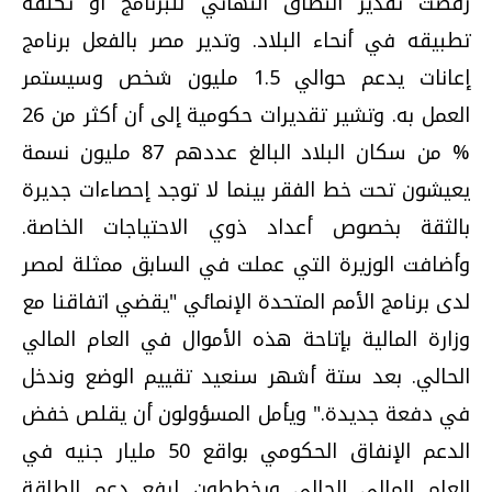
رفضت تقدير النطاق النهائي للبرنامج أو تكلفة
تطبيقه في أنحاء البلاد. وتدير مصر بالفعل برنامج
إعانات يدعم حوالي 1.5 مليون شخص وسيستمر
العمل به. وتشير تقديرات حكومية إلى أن أكثر من 26
% من سكان البلاد البالغ عددهم 87 مليون نسمة
يعيشون تحت خط الفقر بينما لا توجد إحصاءات جديرة
بالثقة بخصوص أعداد ذوي الاحتياجات الخاصة.
وأضافت الوزيرة التي عملت في السابق ممثلة لمصر
لدى برنامج الأمم المتحدة الإنمائي "يقضي اتفاقنا مع
وزارة المالية بإتاحة هذه الأموال في العام المالي
الحالي. بعد ستة أشهر سنعيد تقييم الوضع وندخل
في دفعة جديدة." ويأمل المسؤولون أن يقلص خفض
الدعم الإنفاق الحكومي بواقع 50 مليار جنيه في
العام المالي الحالي ويخططون لرفع دعم الطاقة