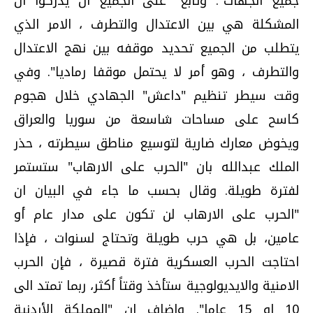
جميع الجهات". وتابع "على الجميع ان يدركوا ان
المشكلة هي بين الاعتدال والتطرف ، الامر الذي
يتطلب من الجميع تحديد موقفه بين نهج الاعتدال
والتطرف ، وهو أمر لا يحتمل موقفا رماديا". وفي
وقت سيطر تنظيم "داعش" الجهادي خلال هجوم
كاسح على مساحات شاسعة من سوريا والعراق
ويخوض معارك ضارية لتوسيع مناطق سيطرته ، حذر
الملك عبدالله بان "الحرب على الارهاب" ستستمر
لفترة طويلة. وقال بحسب ما جاء في البيان ان
"الحرب على الارهاب لن تكون على مدار عام أو
عامين، بل هي حرب طويلة وتحتاج لسنوات ، فإذا
احتاجت الحرب العسكرية فترة قصيرة ، فإن الحرب
الامنية والايديولوجية ستأخذ وقتاً أكثر، ربما تمتد الى
10 او 15 عاما". واضاف ان "المملكة الأردنية