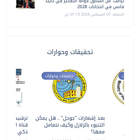
ترامب: من السابق لأوانه التفكير في تأييد
فانس في انتخابات 2028
الجمعة، 07 اغسطس 2026 01:19 ص
تحقيقات وحوارات
ت وحوارات
تحقيقات وحوارات
معي ..
بعد إشعارات "جوجل" .. هل يمكن
ترشيدا للمياه
التنبوء بالزلازل وكيف نتعامل
قناة السويس 
معها؟
ذكي بالطاقة