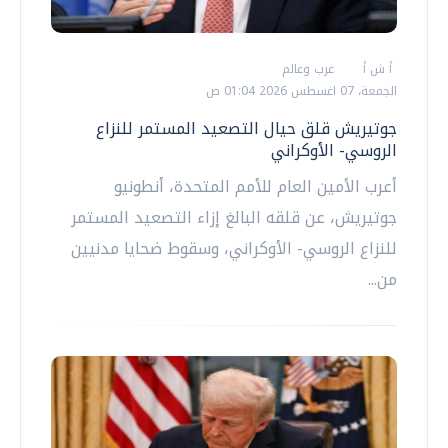
أ ش أ
عرب وعالم
الجمعة، 07 اغسطس 2026 01:04 ص
جوتيريش قلق حيال التصعيد المستمر للنزاع
الروسي- الأوكراني
أعرب الأمين العام للأمم المتحدة، أنطونيو
جوتيريش، عن قلقه البالغ إزاء التصعيد المستمر
للنزاع الروسي- الأوكراني، وسقوط ضحايا مدنيين
من...