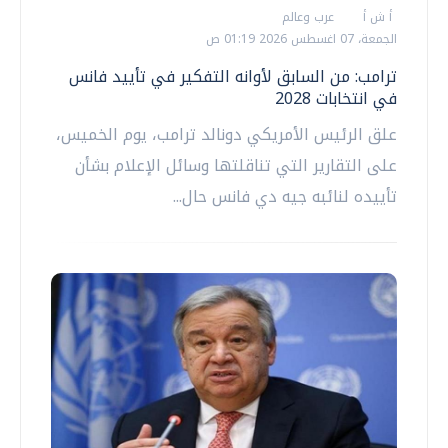
أ ش أ
عرب وعالم
الجمعة، 07 اغسطس 2026 01:19 ص
ترامب: من السابق لأوانه التفكير في تأييد فانس
في انتخابات 2028
علق الرئيس الأمريكي دونالد ترامب، يوم الخميس،
على التقارير التي تناقلتها وسائل الإعلام بشأن
تأييده لنائبه جيه دي فانس حال...