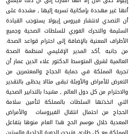
إيبولا حتى الآن إلا أنها أشارت إلى أن ذلك لايعني
أنها غير مهددة بإمكانية تسربه إليها , مشددة على
أن التصدي لانتشار فيروس إيبولا يستوجب القيادة
السليمة والتحرك الفوري للسلطات الصحية وجميع
الأطراف المعنية بالإضافة إلى احترام قواعد الصحة.
من جانبه ,أكد المدير الإقليمي لمنظمة الصحة
العالمية لشرق المتوسط الدكتور علاء الدين عمار أن
تجربة المملكة في حماية الحجاج والمعتمرين من
التعرض للأمراض والأوبئة تبقى مثالا يحظى بالتقدير
والاحترام من كل دول العالم , مشيدا بالتدابير الصحية
التي اتخذتها السلطات بالمملكة لتأمين سلامة
الحجاج من احتمال انتقال الفيروسات والأمراض
المعدية خلال موسم الحج هذا العام منوها بتفاعل
المملكة مع كل طارئ. وتبحث الدورة الحادية والستين