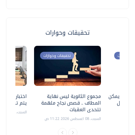
تحقيقات وحوارات
ت وحوارات
تحقيقات وحوارات
 .. هل يمكن
مجموع الثانوية ليس نهاية
اختبارات القد
ف نتعامل
المطاف .. قصص نجاح ملهمة
يتم تنظيمها 
تتحدى العقبات
السبت، 18 يوليو 2026 09:22 ص
السبت، 08 اغسطس 2026 11:22 ص