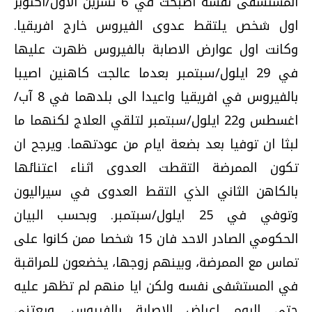
المستشفى نفسه اصبحت في 6 تشرين الاول/اكتوبر
اول شخص يلتقط عدوى الفيروس خارج افريقيا.
وكانت اول عوارض الاصابة بالفيروس ظهرت عليها
في 29 ايلول/سبتمبر بعدما عالجت كاهنين اصيبا
بالفيروس في افريقيا واعيدا الى بلدهما في 8 آب/
اغسطس و22 ايلول/سبتمبر لتلقي العلاج لكنهما ما
لبثا ان توفيا بعد بضعة ايام من عودتهما. ويرجح ان
تكون الممرضة التقطت العدوى اثناء اعتنائها
بالكاهن الثاني الذي التقط العدوى في سيراليون
وتوفي في 25 ايلول/سبتمبر. وبحسب البيان
الحكومي الصادر الاحد فان 15 شخصا ممن كانوا على
تماس مع الممرضة، وبينهم زوجها، يخضعون للمراقبة
في المستشفى نفسه ولكن ايا منهم لم تظهر عليه
حتى اليوم اعراض الاصابة بالفيروس. ويعتني