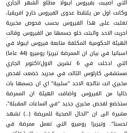
التي اصيبت بفيروس ايبولا مطلع الشهر الجاري
وكانت اول من يلتقط عدوى الفيروس خارج افريقيا،
تغلبت على هذا الفيروس بحسب فحوص مخبرية
اجريت الاحد واثبتت خلو جسمها من الفيروس. وقالت
الهيئة الحكومية المكلفة متابعة فيروس ايبولا في
اسبانيا في بيان ان الممرضة تيريزا روميرو (44 عاما)
التي ادخلت في 6 تشرين الاول/اكتوبر الجاري
مستشفى كارلوس الثالث في مدريد خضعت لفحص
مخبري اتت نتائجه الاحد "سلبية" اي ان جسمها بات
خاليا من الفيروس. واضافت الهيئة ان الممرضة
ستخضع لفحص مخبري جديد "في الساعات المقبلة"،
مشيرة الى ان "الحال الصحية للمريضة (...) تشهد
تحسنا". وتيريزا روميرو التي تعمل ممرضة في