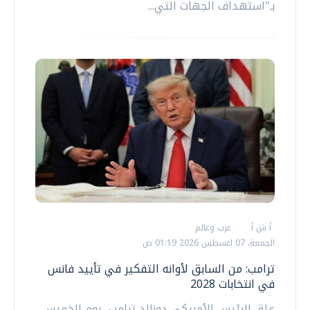
بـ"استهداف الجهات التي...
أ ش أ
عرب وعالم
الجمعة، 07 اغسطس 2026 01:19 ص
ترامب: من السابق لأوانه التفكير في تأييد فانس
في انتخابات 2028
علق الرئيس الأمريكي دونالد ترامب، يوم الخميس،