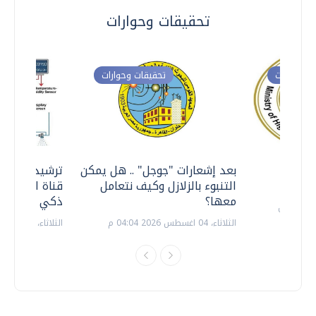
تحقيقات وحوارات
ت وحوارات
تحقيقات وحوارات
معي ..
بعد إشعارات "جوجل" .. هل يمكن
ترشيدا للمياه
التنبوء بالزلازل وكيف نتعامل
قناة السويس 
معها؟
ذكي بالطاقة
الثلاثاء، 04 اغسطس 2026 04:04 م
الثلاثاء، 14 يوليو 2026 06:11 م