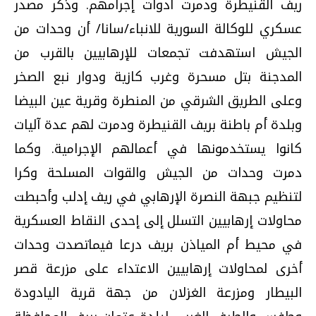
ريف القنيطرة ودمرت أدوات إجرامهم. وذكر مصدر
عسكري للوكالة السورية للانباء/سانا/ أن وحدات من
الجيش استهدفت تجمعات للإرهابيين بالقرب من
المدجنة بتل مسحرة وغرب كازية ودوار نبع الصخر
وعلى الطريق الشرقي من المنطرة وقرية عين البيضا
وبلدة أم باطنة بريف القنيطرة ودمرت لهم عدة آليات
كانوا يستخدمونها في أعمالهم الإجرامية. وكما
دمرت وحدات من الجيش والقوات المسلحة وكرا
لتنظيم جبهة النصرة الإرهابي في ريف إدلب وأحبطت
محاولات إرهابيين التسلل إلى إحدى النقاط العسكرية
في محيط أم المياذن بريف درعا فيماتصدت وحدات
أخرى لمحاولات إرهابيين الاعتداء على مزرعة قصر
البيطار ومزرعة الغزلان من جهة قرية اليادودة