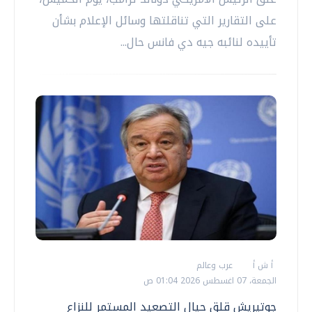
على التقارير التي تناقلتها وسائل الإعلام بشأن
تأييده لنائبه جيه دي فانس حال...
أ ش أ
عرب وعالم
الجمعة، 07 اغسطس 2026 01:04 ص
جوتيريش قلق حيال التصعيد المستمر للنزاع