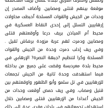
وطفس والطرف الغربي لبلدة عتمان بريف المحافظة
موقعة بينهم قتلى ومصابين. وأضاف المصدر إن
وحدات من الجيش والقوات المسلحة أحبطت محاولات
إرهابيين التسلل إلى إحدى النقاط العسكرية في
محيط أم المياذن بريف درعا وأوقعتهم قتلى
ومصابين ودمرت لهم عربة مزودة برشاش ثقيل .
وفي ريف إدلب دمرت وحدة من الجيش والقوات
المسلحة وكرا لتنظيم ?جبهة النصرة? الإرهابي فى
محيط بلدة معردبسة وقضت على جميع من بداخله
فيما استهدفت وحدة ثانية من الجيش تجمعات
للإرهابيين في تل سلمو وأبو الظهور واوقعتهم بين
قتيل ومصاب. وفي ريف حمص أوقعت وحدات من
الجيش أعدادا من الإرهابيين قتلى ومصابين خلال
استهداف تجمعاتهم في بلدات وقرى عدة. إلى ذلك