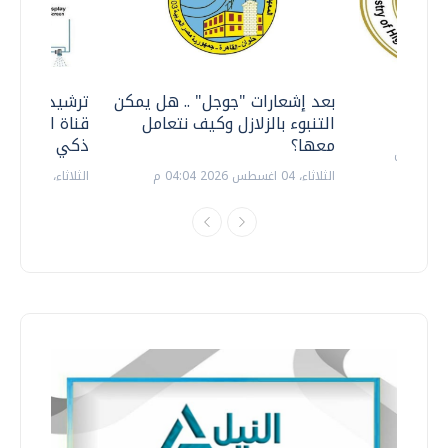
معي ..
بعد إشعارات "جوجل" .. هل يمكن
ترشيدا للمياه
التنبوء بالزلازل وكيف نتعامل
قناة السويس 
معها؟
ذكي بالطاقة
الثلاثاء، 04 اغسطس 2026 04:04 م
الثلاثاء، 14 يوليو 2026 06:11 م