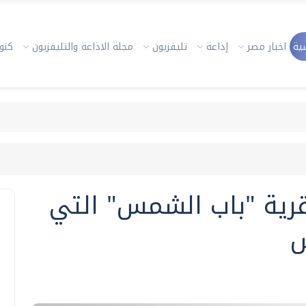
ية
اخبار مصر
إذاعة
تليفزيون
مجلة الاذاعة والتليفزيون
كنوز
رية "باب الشمس" التي
س