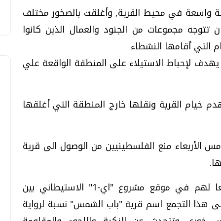
ة واسعة في محيط القرية, وأغلقت بالصخور مختلف
 تتوجه مجموعات من الجنود والعمال الذين كانوا
 التي أقامها النشطاء
هدف لإحباط الاستيلاء على المنطقة الواقعة علي
م خيام القرية ونقلها خارج المنطقة التي أغلقها
أمس الأربعاء منع الفلسطينيين من الوصول الى قرية
ا.
وكان نشطاء فلسطينيون قد أقاموا تجمعا لهم في موقع مشروع "اي-1" الاستيطاني بين
ى هذا التجمع اسم قرية "باب الشمس" نسبة لرواية
اس خوري وتتحدث عن النكبة واللجوء والمقاومة