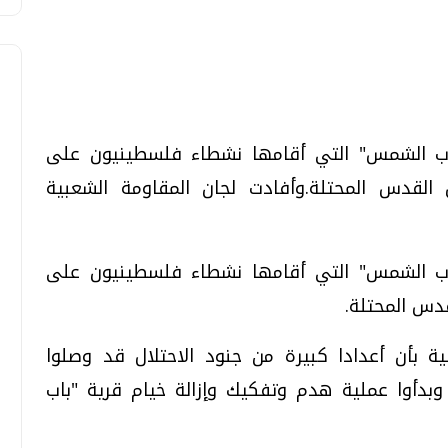
باب الشمس" التي أقامها نشطاء فلسطينيون على
تحقيقات وحوارات
تحقيقات وحوارات
 القدس المحتلة.وأفادت لجان المقاومة الشعبية
باب الشمس" التي أقامها نشطاء فلسطينيون على
قدس المحتلة.
قمي.. تقنيات واعدة
دليلك للتنسيق الجامعي .. تساؤلات
ة بأن أعدادا كبيرة من جنود الاحتلال قد وصلوا
وإجابات
بدأوا عملية هدم وتفكيك وإزالة خيام قرية "باب
السبت، 01 اغسطس 2026 10:25 ص