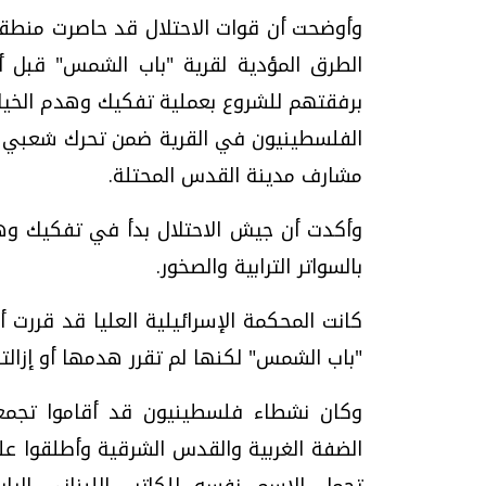
وأوضحت أن قوات الاحتلال قد حاصرت منطق
الطرق المؤدية لقرية "باب الشمس" قبل أن
برفقتهم للشروع بعملية تفكيك وهدم الخيام
الفلسطينيون في القرية ضمن تحرك شعبي ي
مشارف مدينة القدس المحتلة.
وأكدت أن جيش الاحتلال بدأ في تفكيك وهد
بالسواتر الترابية والصخور.
كانت المحكمة الإسرائيلية العليا قد قررت 
"باب الشمس" لكنها لم تقرر هدمها أو إزالته
الضفة الغربية والقدس الشرقية وأطلقوا عل
تحمل الاسم نفسه للكاتب اللبناني إلي