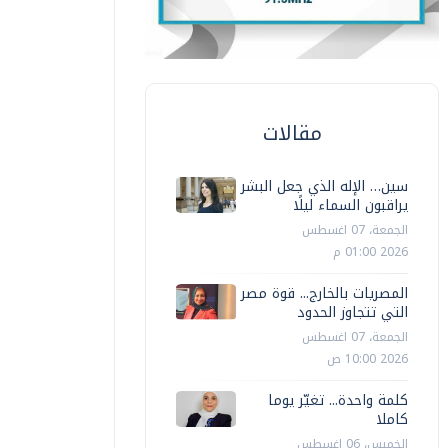
مقالات
سين… الإله الذي جعل البشر
يراقبون السماء ليلًا
الجمعة، 07 اغسطس
2026 01:00 م
المصريات بالخارج... قوة مصر
التي تتجاوز الحدود
الجمعة، 07 اغسطس
2026 10:00 ص
كلمة واحدة... تغيّر يوما
كاملا
الخميس، 06 اغسطس