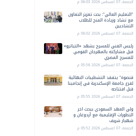
الجمعة، 07 اغسطس 2026 06:03 م
"التعليم العالي": بحث تعزيز التعاون
مع تشاد وزيادة المنح للطلاب
التشاديين
الجمعة، 07 اغسطس 2026 06:02 م
رئيس الفني للمسرح يشهد «التياترو»
قبل مشاركته بالمهرجان القومي
للمسرح المصري
الجمعة، 07 اغسطس 2026 05:58 م
قنصوة" يتفقد التشطيبات النهائية
لفرع جامعة الإسكندرية في إنجامينا
قبل افتتاحه
الجمعة، 07 اغسطس 2026 05:55 م
ولي العهد السعودي يبحث اخر
التطورات الإقليمية مع أردوغان و
شهباز شريف
الجمعة، 07 اغسطس 2026 05:52 م