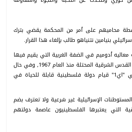
طة محاميهم على أمر من المحكمة يقضي بترك
رائيلي بنيامين نتنياهو طالب بإلغاء هذا القرار.
 مستوطنة معاليه أدوميم في الضفة الغربية التي يقيم فيها
35 ألف مستوطن والأحياء الاستيطانية في القدس الشرقية المحتلة منذ العام 1967, وفي حال
تنفيذه, سيعرقل مشروع البناء الاستيطاني "اي1" قيام دولة فلسطينية قابلة للحياة في
 المستوطنات الإسرائيلية غير شرعية ولا تعترف بضم
196 للقدس الشرقية التي يعتبرها الفلسطينيون عاصمة دولتهم