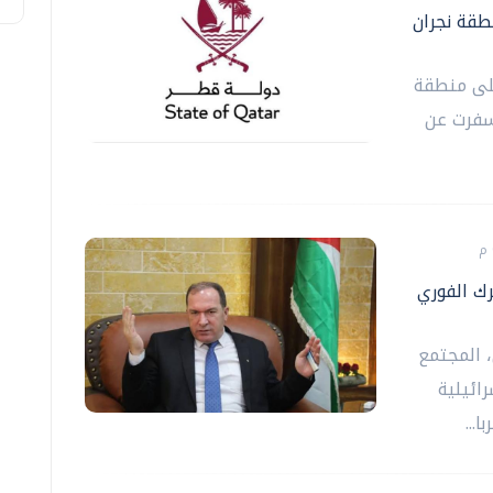
طقة نجران
على منطقة
أسفرت عن
ك الفوري
 المجتمع
ائيلية
...