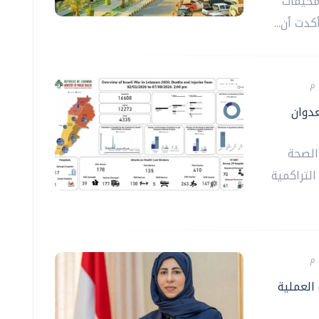
مخيمات
دت أن...
عدوان
 الصحة
التراكمية
العملية