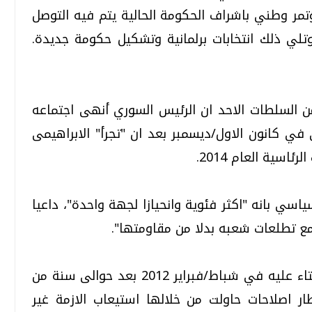
ى عقد مؤتمر وطني باشراف الحكومة الحالية يتم فيه التوصل
لي ذلك انتخابات برلمانية وتشكيل حكومة جديدة.
 السلطات الاحد ان الرئيس السوري أنهى اجتماعه
ي في كانون الاول/ديسمبر بعد ان "تجرأ" الابراهيمى
اسية العام 2014.
سي بانه "اكثر فئوية وانحيازا لجهة واحدة"، داعيا
 مع تطلعات شعبه بدلا من مقاومتها".
واعدت السلطات السورية دستورا تم الاستفتاء عليه في شباط/فبراير 2012 بعد حوالى سنة من
ر اصلاحات حاولت من خلالها استيعاب الازمة غير