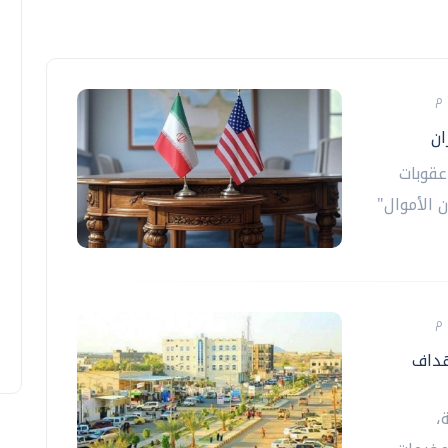
ان
عقوبات
 الأموال"
هداف
،