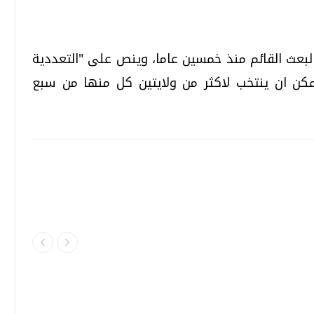
البعث القائم منذ خمسين عاما، وينص على "التعددية
مكن ان ينتخب لاكثر من ولايتين كل منها من سبع