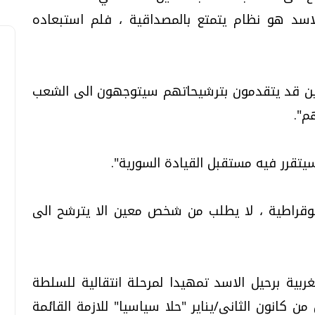
لاسد هو نظام يتمتع بالمصداقية ، فلم استبعاده
لذين قد يتقدمون بترشيحاتهم سيتوجهون الى الشعب
م".
يتقرر فيه مستقبل القيادة السورية".
يموقراطية ، لا يطلب من شخص معين الا يترشح الى
ربية برحيل الاسد تمهيدا لمرحلة انتقالية للسلطة
كانون الثاني/يناير "حلا سياسيا" للازمة القائمة