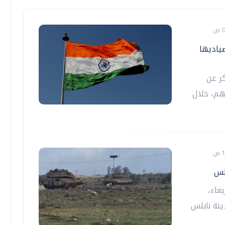
ياديها
كر عن
هم، خلال
لس
عاء،
ينة نابلس