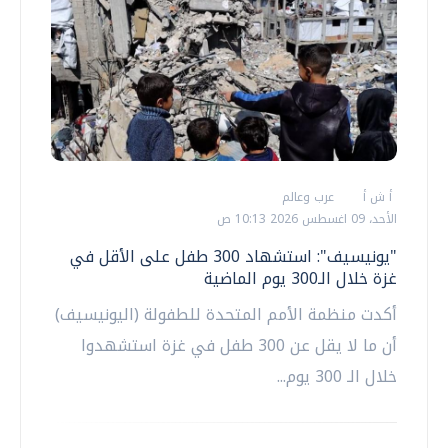
أ ش أ
عرب وعالم
الأحد، 09 اغسطس 2026 10:13 ص
"يونيسيف": استشهاد 300 طفل على الأقل في
غزة خلال الـ300 يوم الماضية
أكدت منظمة الأمم المتحدة للطفولة (اليونيسيف)
أن ما لا يقل عن 300 طفل في غزة استشهدوا
خلال الـ 300 يوم...