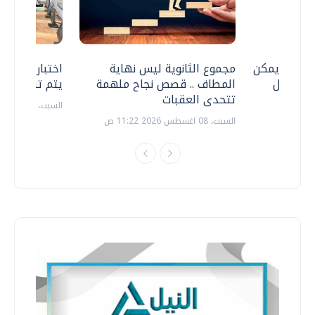
 .. هل يمكن
مجموع الثانوية ليس نهاية
اختبارات القد
ف نتعامل
المطاف .. قصص نجاح ملهمة
يتم تنظيمها 
تتحدى العقبات
السبت، 18 يوليو 2026 09:22 ص
السبت، 08 اغسطس 2026 11:22 ص