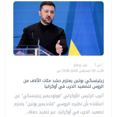
أ ش أ
عرب وعالم
الأحد، 09 اغسطس 2026 10:08 ص
زيلينسكي: بوتين يعتزم حشد مئات الآلاف من
الروس لتصعيد الحرب في أوكرانيا
أعرب الرئيس الأوكراني "فولوديمير زيلينسكي" عن
اعتقاده بأن نظيره الروسي "فلاديمير بوتين" يعتزم
تصعيد الحرب في أوكرانيا، عبر تنفيذ حملة...