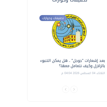
تحقيقات وحوارات
بعد إشعارات "جوجل" .. هل يمكن التنبوء
ترشيدا للمياه والطاق
بالزلازل وكيف نتعامل معها؟
السويس تبتكر نظام ر
الشمسية
الثلاثاء، 04 اغسطس 2026 04:04 م
الثلاثاء، 14 يوليو 2026 06:11 م