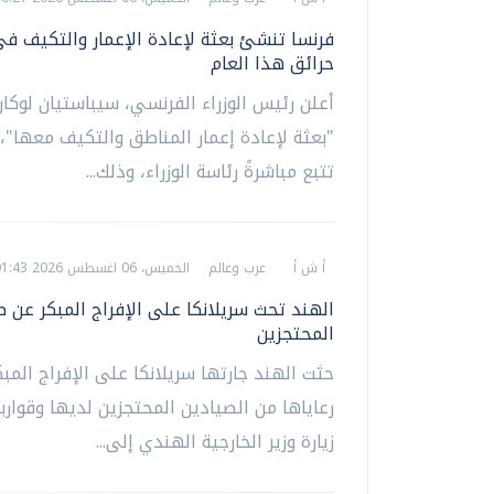
فرنسا تنشئ بعثة لإعادة الإعمار والتكيف ف
حرائق هذا العام
أعلن رئيس الوزراء الفرنسي، سيباستيان لوكارن
"بعثة لإعادة إعمار المناطق والتكيف معها"،
تتبع مباشرةً رئاسة الوزراء، وذلك...
أ ش أ
عرب وعالم
الخميس، 06 اغسطس 2026 01:43 ص
الهند تحث سريلانكا على الإفراج المبكر عن ص
المحتجزين
حثت الهند جارتها سريلانكا على الإفراج المب
رعاياها من الصيادين المحتجزين لديها وقوارب
زيارة وزير الخارجية الهندي إلى...