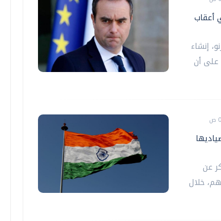
ي أعقاب
و، إنشاء
 على أن
ياديها
كر عن
هم، خلال