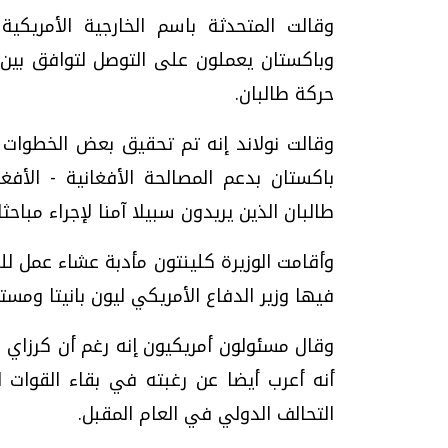
وقالت المتحدثة باسم الخارجية الأمريكية 
وباكستان يعملون على التوصل لتوافق بين ا
حركة طالبان.
وقالت نولاند إنه تم تحقيق بعض الخطوات إ
باكستان بدعم المصالحة الأفغانية - الأف
طالبان الذين يريدون سبيلا آمنا لإجراء مباحثا
وأقامت الوزيرة كلينتون مأدبة عشاء عمل لل
فيها وزير الدفاع الأمريكي ليون بانيتا ومست
وقال مسئولون أمريكيون إنه رغم أن كرزاي كث
أنه أعرب أيضا عن رغبته في بقاء القوات ا
التحالف الدولي في العام المقبل.