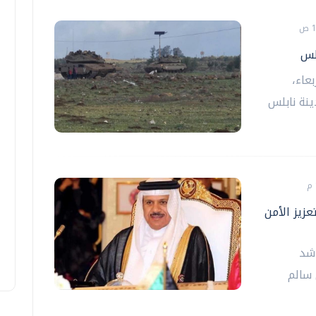
لس
عاء،
ينة نابلس
عزيز الأمن
اشد
 سالم