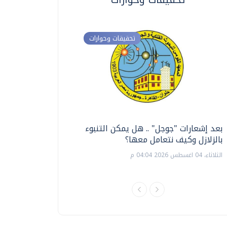
تحقيقات وحوارات
بعد إشعارات "جوجل" .. هل يمكن التنبوء
ترشيدا للمياه والطاق
بالزلازل وكيف نتعامل معها؟
السويس تبتكر نظام ر
الشمسية
الثلاثاء، 04 اغسطس 2026 04:04 م
الثلاثاء، 14 يوليو 2026 06:11 م