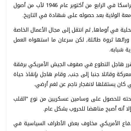
وقد ولد السناتور تشاك هاجل في ولاية نبراسكا في الرابع من أكتوبر عام 1946 لأب من أصول
امعة الولاية بعد حصوله على شهادة في التاريخ.
ية في أوماها, ثم انتقل إلى مجال الأعمال الخاصة
ائها ثروة طائلة, لكن سرعان ما استهواه العمل
ة شبابه.
 انطلاق الحرب في فيتنام عام 1955, قرر هاجل التطوع في صفوف الجيش الأمريكي برفقة
ركة وقاتلا جنبا إلى جنب, وقام هاجل بإنقاذ حياة
 كان يستقلها لانفجار ناجم عن لغم أرضي.
ته للحصول على وسامين عسكريين من نوع "القلب
 إلا أنه أصبح مناهضا للحروب بشكل عام.
لدفاع الأمريكي مخاوف بعض الأطراف السياسية في