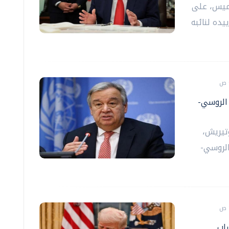
خميس، على
يده لنائبه
الروسي-
وتيريش،
الروسي-
اب