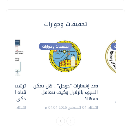
تحقيقات وحوارات
ت وحوارات
تحقيقات وحوارات
معي ..
بعد إشعارات "جوجل" .. هل يمكن
ترشيدا للمياه
التنبوء بالزلازل وكيف نتعامل
قناة السويس 
معها؟
ذكي بالطاقة
الثلاثاء، 04 اغسطس 2026 04:04 م
الثلاثاء، 14 يوليو 2026 06:11 م