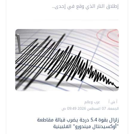
إطلاق النار الذي وقع في إحدى...
أ ش أ
عرب وعالم
الجمعة، 07 اغسطس 2026 09:49 ص
زلزال بقوة 5.4 درجة يضرب قبالة مقاطعة
"أوكسيدنتال ميندورو" الفلبينية