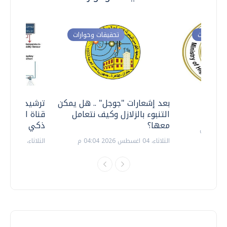
ت وحوارات
تحقيقات وحوارات
معي ..
بعد إشعارات "جوجل" .. هل يمكن
ترشيدا للمياه
التنبوء بالزلازل وكيف نتعامل
قناة السويس 
معها؟
ذكي بالطاقة
الثلاثاء، 04 اغسطس 2026 04:04 م
الثلاثاء، 14 يوليو 2026 06:11 م