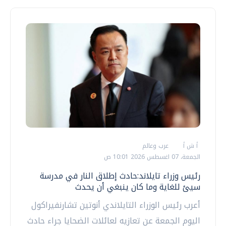
أ ش أ
عرب وعالم
الجمعة، 07 اغسطس 2026 10:01 ص
رئيس وزراء تايلاند:حادث إطلاق النار في مدرسة
سيئ للغاية وما كان ينبغي أن يحدث
أعرب رئيس الوزراء التايلاندي أنوتين تشارنفيراكول
اليوم الجمعة عن تعازيه لعائلات الضحايا جراء حادث