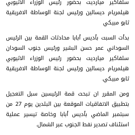
سلفاكير ميارديت بحضور رئيس الوزراء الاثيوبي
هيلمريام ديسالين ورئيس لجنة الوساطة الافريقية
ثابو مبيكي
بدأت السبت بأديس أبابا محادثات القمة بين الرئيس
السوداني عمر حسن البشير ورئيس جنوب السودان
سلفاكير ميارديت بحضور رئيس الوزراء الاثيوبي
هيلمريام ديسالين ورئيس لجنة الوساطة الافريقية
ثابو مبيكي.
ومن المقرر ان تبحث قمة الرئيسين سبل التعجيل
بتطبيق الاتفاقيات الموقعة بين البلدين يوم 27 من
سبتمبر الماضي بأديس أبابا وخاصة تيسير عملية
استئناف تصدير نفط الجنوب عبر الشمال.