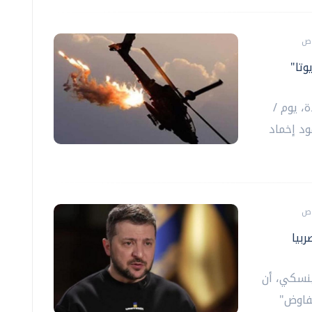
تا"
، يوم /
د إخماد
ربيا
ينسكي، أن
فاوض"