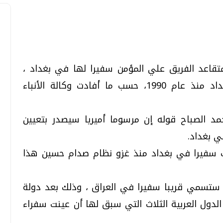
تحقيقات وحوارات
تحقيقات وحوارات
متقاعد الفريق علي المؤمن سفيرا لها في بغداد ،
ليكون أول سفير للدولة الخليجية في بغداد منذ عام 1990، حسب ما أفادت وكالة الأنباء
حمد الصباح قوله إن مرسوما أميريا سيصدر بتعيين
ي بغداد.
ت سفيرا في بغداد منذ غزو نظام صدام حسين هذا
قمي.. تقنيات واعدة
دليلك للتنسيق الجامعي .. تساؤلات
وإجابات
السبت، 01 اغسطس 2026 10:25 ص
 ستسمي قريبا سفيرا في العراق ، وذلك بعد دولة
، الدول العربية الثلاث التي سبق لها أن عينت سفراء