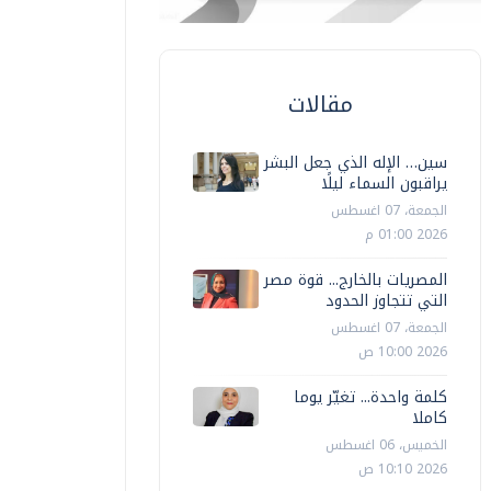
مقالات
سين… الإله الذي جعل البشر
يراقبون السماء ليلًا
الجمعة، 07 اغسطس
2026 01:00 م
المصريات بالخارج... قوة مصر
التي تتجاوز الحدود
الجمعة، 07 اغسطس
2026 10:00 ص
كلمة واحدة... تغيّر يوما
كاملا
الخميس، 06 اغسطس
2026 10:10 ص