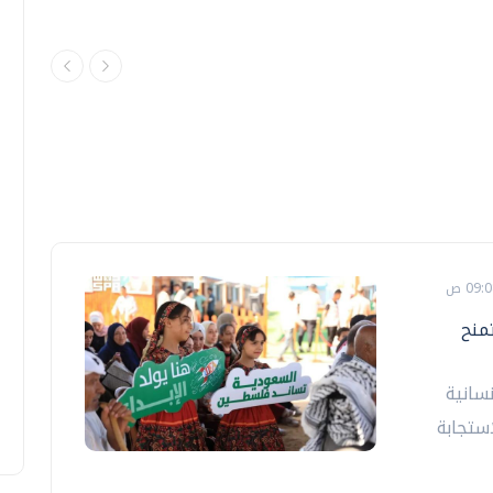
منح
نسانية
ستجابة