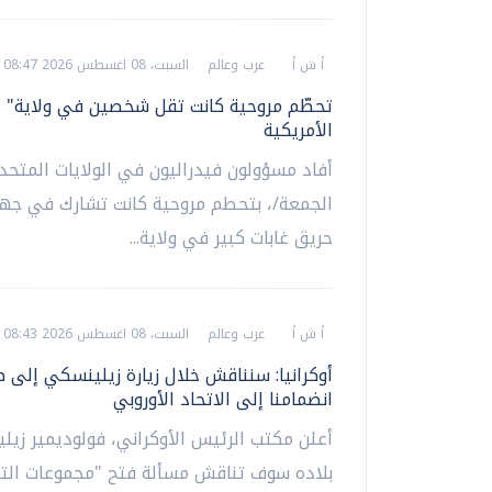
أ ش أ
عرب وعالم
السبت، 08 اغسطس 2026 08:47 ص
تحطّم مروحية كانت تقل شخصين في ولاية" يو
الأمريكية
أفاد مسؤولون فيدراليون في الولايات المتحدة
الجمعة/، بتحطم مروحية كانت تشارك في جهو
حريق غابات كبير في ولاية...
أ ش أ
عرب وعالم
السبت، 08 اغسطس 2026 08:43 ص
أوكرانيا: سنناقش خلال زيارة زيلينسكي إلى ص
انضمامنا إلى الاتحاد الأوروبي
أعلن مكتب الرئيس الأوكراني، فولوديمير زيل
بلاده سوف تناقش مسألة فتح "مجموعات الت