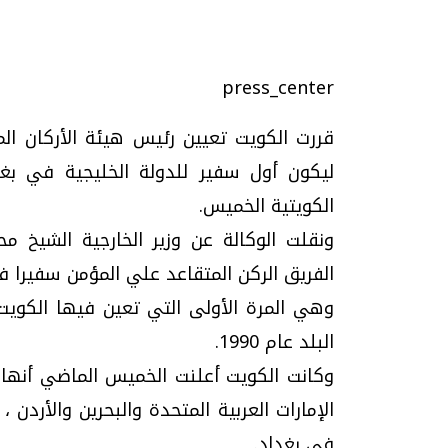
press_center
تحقيقات وحوارات
قررت الكويت تعيين رئيس هيئة الأركان ال
الكويتية الخميس.
ونقلت الوكالة عن وزير الخارجية الشيخ م
الفريق الركن المتقاعد علي المؤمن سفيرا ف
وهي المرة الأولى التي تعين فيها الكوي
موجات الطقس الساخنة.. لماذا تحدث وكيف
فيديو.. الإعلام الر
نواجهها؟
وتحديات هائلة
البلد عام 1990.
الخميس، 23 يوليو 2026 05:18 م
الخميس، 30 يوليو 2026 01:09 م
وكانت الكويت أعلنت الخميس الماضي أنها
الإمارات العربية المتحدة والبحرين والأردن 
في بغداد.