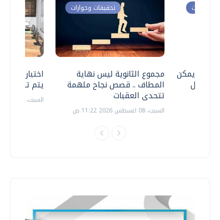
ت وحوارات
تحقيقات وحوارات
 .. هل يمكن
مجموع الثانوية ليس نهاية
اختبارات القد
ف نتعامل
المطاف .. قصص نجاح ملهمة
يتم تنظيمها 
تتحدى العقبات
السبت، 18 يوليو 2026 09:22 ص
السبت، 08 اغسطس 2026 11:22 ص