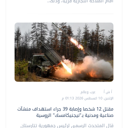
أمام الملاحة التجارية قريبا، وذلك...
أ ش أ
عرب وعالم
الإثنين، 10 اغسطس 2026 01:13 م
مقتل 12 شخصا وإصابة 39 جراء استهداف منشآت
صناعية ومدنية بـ"نيجنيكامسك" الروسية
قال المتحدث الرسمي لرئيس جمهورية تتارستان