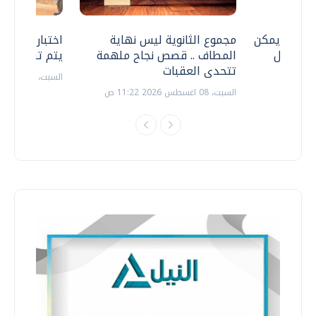
 .. هل يمكن
مجموع الثانوية ليس نهاية
اختبارات القد
ف نتعامل
المطاف .. قصص نجاح ملهمة
يتم تنظيمها 
تتحدى العقبات
السبت، 18 يوليو 2026 09:22 ص
السبت، 08 اغسطس 2026 11:22 ص