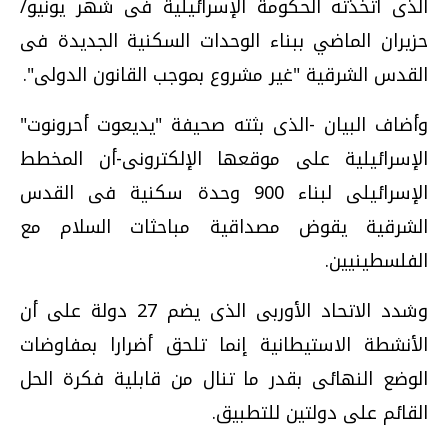
الذى اتخذته الحكومة الإسرائيلية فى شهر يونيو/
حزيران الماضي ببناء الوحدات السكنية الجديدة فى
القدس الشرقية "غير مشروع بموجب القانون الدولى".
وأضاف البيان -الذى بثته صحيفة "يديعوت أحرونوت"
الإسرائيلية على موقعها الإلكترونى-أن المخطط
الإسرائيلى لبناء 900 وحدة سكنية فى القدس
الشرقية يقوض مصداقية مباحثات السلام مع
الفلسطينيين.
وشدد الاتحاد الأوربى الذى يضم 27 دولة على أن
الأنشطة الاستيطانية إنما تلحق أضرارا بمفاوضات
الوضع النهائى بقدر ما تنال من قابلية فكرة الحل
القائم على دولتين للتطبيق.