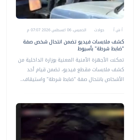
أ ش أ
حوادث
الخميس، 06 اغسطس 2026 07:07 م
كشف ملابسات فيديو تضمن انتحال شخص صفة
"ضابط شرطة" بأسيوط
تمكنت الأجهزة الأمنية المعنية بوزارة الداخلية من
كشف ملابسات مقطع فيديو، تضمن قيام أحد
الأشخاص بانتحال صفة "ضابط شرطة" واستيقاف...