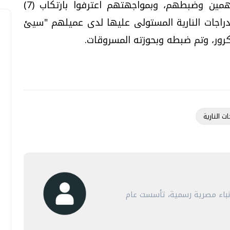
وعقب تقنين الإجراءات تم استهداف المتهمين وضبطهم، وبمواجهتهم اعترفوا بارتكاب (7)
دراجات النارية المستولى عليها لدى عميلهم "سيئ
كرور، وتم ضبطه وبحوزته المسروقات.
ت النارية
أنباء مصرية رسمية، تأسست عام