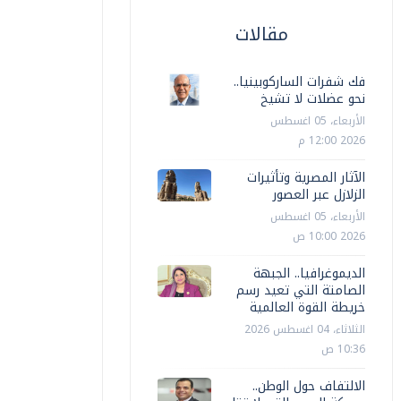
مقالات
فك شفرات الساركوبينيا..
نحو عضلات لا تشيخ
الأربعاء، 05 اغسطس
2026 12:00 م
الآثار المصرية وتأثيرات
حوادث
الزلازل عبر العصور
حوادث
الأربعاء، 05 اغسطس
2026 10:00 ص
بط شخصين لتعاطيهما المواد المخدرة
تهريب مت
الجيزة
وهواتف م
الديموغرافيا.. الجبهة
الصامتة التي تعيد رسم
أخبار مصر
السبت، 25 يوليو 2026 10:22 م
فيصل زكي
خريطة القوة العالمية
الثلاثاء، 04 اغسطس 2026
10:36 ص
الالتفاف حول الوطن..