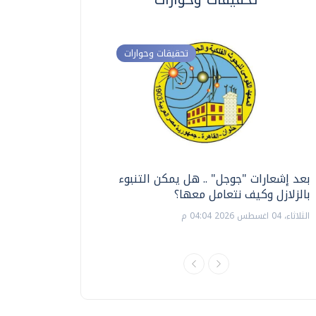
تحقيقات وحوارات
بعد إشعارات "جوجل" .. هل يمكن التنبوء
ترشيدا للمياه والطاق
بالزلازل وكيف نتعامل معها؟
السويس تبتكر نظام ر
الشمسية
الثلاثاء، 04 اغسطس 2026 04:04 م
الثلاثاء، 14 يوليو 2026 06:11 م