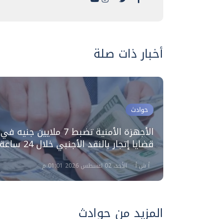
أخبار ذات صلة
حوادث
دي على
بيضاء
الأجهزة الأمنية تضبط 7 ملايين جنيه في
قضايا إتجار بالنقد الأجنبي خلال 24 ساعة
أ ش أ
الأحد، 02 اغسطس 2026 01:01 م
المزيد من حوادث