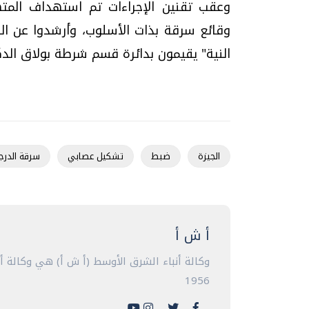
وقائع سرقة بذات الأسلوب، وأرشدوا عن ال
النية" يقيمون بدائرة قسم شرطة بولاق الد
الجيزة
ضبط
تشكيل عصابي
سرقة الدرجا
أ ش أ
وكالة أنباء الشرق الأوسط (أ ش أ) هي وكالة 
1956