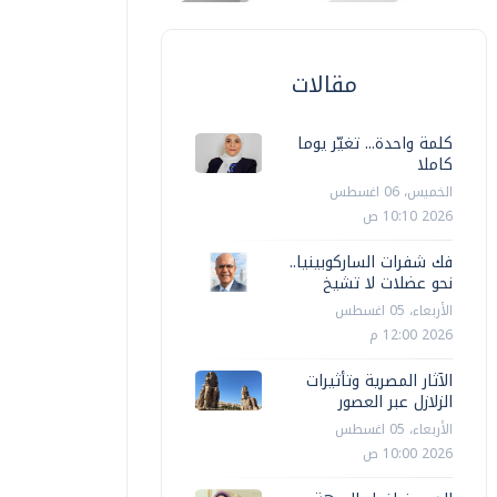
مقالات
كلمة واحدة... تغيّر يوما
كاملا
الخميس، 06 اغسطس
2026 10:10 ص
فك شفرات الساركوبينيا..
نحو عضلات لا تشيخ
الأربعاء، 05 اغسطس
2026 12:00 م
حوادث
حوادث
الآثار المصرية وتأثيرات
الزلازل عبر العصور
زارة الداخلية: إحالة ضابط للتحقيق
الأربعاء، 05 اغسطس
تجاوزه في غير أوقات عمله الرسمية
مصنع مبيد
2026 10:00 ص
أ ش أ
السبت، 06 يونيه 2026 07:20 م
أخبار مصر