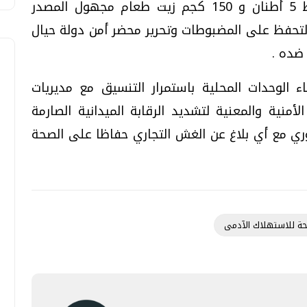
الأسواق والمحال التجارية أسفرت عن ضبط 5 أطنان و 150 كجم زيت طعام مجهول المصدر
 التحفظ على المضبوطات وتحرير محضر أمن دولة حيال
 ضده .
 الوحدات المحلية باستمرار التنسيق مع مديريات
منية والمعنية لتشديد الرقابة الميدانية الصارمة
ري مع أي بلاغ عن الغش التجاري حفاظا على الصحة
حة للاستهلاك الآدمى