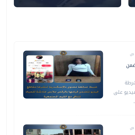
ضمن
شرطة
يديو على