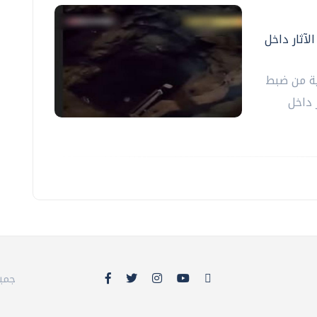
لآثار داخل
لية من ضبط
 داخل
© 26