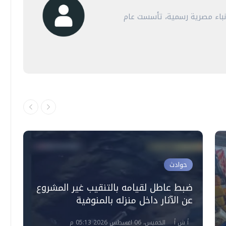
أنباء مصرية رسمية، تأسست عام
حوادث
ضبط عاطل لقيامه بالتنقيب غير المشروع
و
عن الآثار داخل منزله بالمنوفية
ل
أ ش أ
الخميس، 06 اغسطس 2026 05:13 م