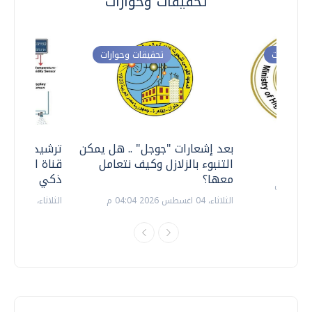
تحقيقات وحوارات
ت وحوارات
تحقيقات وحوارات
معي ..
بعد إشعارات "جوجل" .. هل يمكن
ترشيدا للمياه
التنبوء بالزلازل وكيف نتعامل
قناة السويس 
معها؟
ذكي بالطاقة
الثلاثاء، 04 اغسطس 2026 04:04 م
الثلاثاء، 14 يوليو 2026 06:11 م