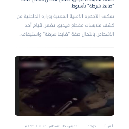
"ضابط شرطة" بأسيوط
تمكنت الأجهزة الأمنية المعنية بوزارة الداخلية من
كشف ملابسات مقطع فيديو، تضمن قيام أحد
الأشخاص بانتحال صفة "ضابط شرطة" واستيقاف...
أ ش أ
حوادث
الخميس، 06 اغسطس 2026 05:13 م