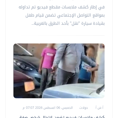
في إطار كشف ملابسات مقطع فيديو تم تداوله
بمواقع التواصل الإجتماعي تضمن قيام طفل
بقيادة سيارة "نقل" بأحد الطرق بالغربية...
أ ش أ
حوادث
الخميس، 06 اغسطس 2026 07:07 م
كشف ملابسات فيديو تضمن انتحال شخص صفة