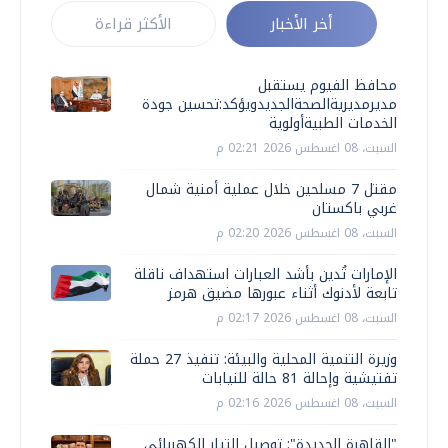
أخر الأخبار
الأكثر قراءة
محافظ الفيوم يستقبل
مديرمديريةالصحةالجديدويؤكد:تحسين جودة
الخدمات الطبيةأولوية
السبت، 08 اغسطس 2026 02:21 م
مقتل 7 مسلحين خلال عملية أمنية شمال
غربي باكستان
السبت، 08 اغسطس 2026 02:20 م
الإمارات تُدين بأشد العبارات استهداف ناقلة
تابعة لأدنوك أثناء عبورها مضيق هرمز
السبت، 08 اغسطس 2026 02:17 م
وزيرة التنمية المحلية والبيئة: تنفيذ 27 حملة
تفتيشية وإحالة 81 حالة للنيابات
السبت، 08 اغسطس 2026 02:16 م
"القاهرة الجديدة": توصيل التيار الكهربائي