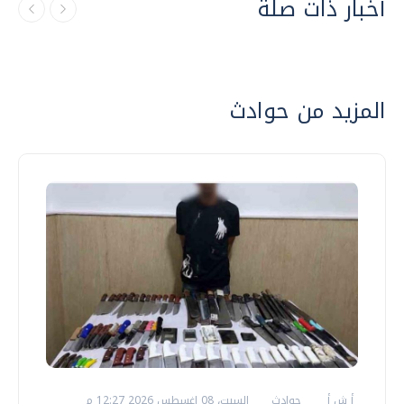
أخبار ذات صلة
المزيد من حوادث
أ ش أ
حوادث
السبت، 08 اغسطس 2026 12:27 م