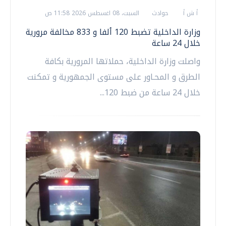
أ ش أ
حوادث
السبت، 08 اغسطس 2026 11:58 ص
وزارة الداخلية تضبط 120 ألفا و 833 مخالفة مرورية
خلال 24 ساعة
واصلت وزارة الداخلية، حملاتها المرورية بكافة
الطرق و المحـاور على مستوى الجمهورية و تمكنت
خلال 24 ساعة من ضبط 120...