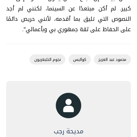
كبير. لم أكن مبتعدًا عن السينما، لكنني لم أجد
النصوص التي تليق بما أقدمه، لأنني حريص دائمًا
على الحفاظ على ثقة جمهوري بي وبأعمالي".
محمود عبد العزيز
كواليس
نجوم التليغزيون
مديحة رجب