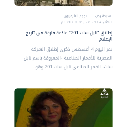
مديحة رجب
نجوم التليفزيون
الثلاثاء، 04 اغسطس 2026 02:07 م
إطلاق "نايل سات 201" علامة فارقة في تاريخ
الإعلام
تمر اليوم 4 أغسطس ذكرى إطلاق الشركة
المصرية للأقمار الصناعية -المعروفة باسم نايل
سات- القمر الصناعي نايل سات 201 وهو...