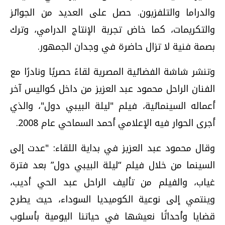
والدراما والتلفزيون. حصل على العديد من الجوائز
والتكريمات، كما خاض تجربة الإنتاج الدرامي، وترك
بصمة فنية لا تزال حاضرة في وجدان الجمهور.
وتنشر شاشة الفضائية المصرية لقاءً حصريًا ونادرًا مع
الفنان الراحل محمود عبد العزيز من داخل كواليس آخر
أعماله السينمائية، فيلم "ليلة البيبي دول"، والذي
أجرى الحوار فيه الإعلامي أحمد السماحي عام 2008.
وقال محمود عبد العزيز في بداية اللقاء: "عدت إلى
السينما من خلال فيلم “ليلة البيبي دول” بعد فترة
غياب، والفيلم من تأليف الراحل عبد الحي أديب،
وينتمي إلى نوعية الكوميديا السوداء، حيث يطرح
قضايا وأحداثًا نعيشها في حياتنا اليومية بأسلوب