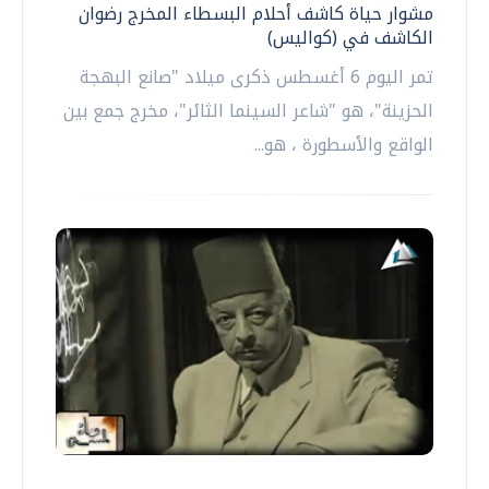
مشوار حياة كاشف أحلام البسطاء المخرج رضوان
الكاشف في (كواليس)
تمر اليوم 6 أغسطس ذكرى ميلاد "صانع البهجة
الحزينة"، هو "شاعر السينما الثائر"، مخرج جمع بين
الواقع والأسطورة ، هو...