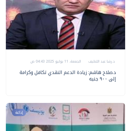
د.رشا عبد اللطيف
الجمعة، 11 يوليو 2025 04:43 ص
د.صلاح هاشم: زيادة الدعم النقدي تكافل وكرامة
إلى ٩٠٠ جنيه
إذاعة