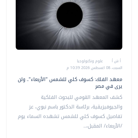
أ ش أ
علوم وتكنولوجيا
السبت، 08 اغسطس 2026 10:39 م
معهد الفلك: كسوف كلي للشمس "الأربعاء".. ولن
يرى في مصر
كشف المعهد القومي للبحوث الفلكية
والجيوفيزيقية، برئاسة الدكتور باسم نبوي، عز
تفاصيل كسوف كلي للشمس تشهده السماء يوم
/الأربعاء/ المقبل،...