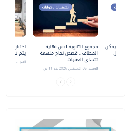
ت وحوارات
تحقيقات وحوارات
 .. هل يمكن
مجموع الثانوية ليس نهاية
اختبارات القد
ف نتعامل
المطاف .. قصص نجاح ملهمة
يتم تنظيمها 
تتحدى العقبات
السبت، 18 يوليو 2026 09:22 ص
السبت، 08 اغسطس 2026 11:22 ص