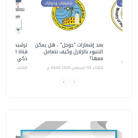
ت وحوارات
تحقيقات وحوارات
معي ..
بعد إشعارات "جوجل" .. هل يمكن
ترشيدا للمياه
التنبوء بالزلازل وكيف نتعامل
قناة السويس 
معها؟
ذكي بالطاقة
الثلاثاء، 04 اغسطس 2026 04:04 م
الثلاثاء، 14 يوليو 2026 06:11 م