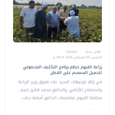
هادي حسان
محافظات
الخميس، 06 اغسطس 2026 09:24 م
زراعة الفيوم تنظم برنامج التكثيف المحصولي
لتحميل السمسم على القطن
في إطار توجيهات السيد علاء فاروق وزير الزراعة
واستصلاح الأراضي، والدكتور محمد هانئ غنيم
محافظ الفيوم، وتعليمات الدكتور أسامة دياب...