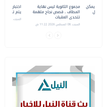
 .. هل يمكن
مجموع الثانوية ليس نهاية
اختبارات القد
ف نتعامل
المطاف .. قصص نجاح ملهمة
يتم تنظيمها 
تتحدى العقبات
السبت، 18 يوليو 2026 09:22 ص
السبت، 08 اغسطس 2026 11:22 ص