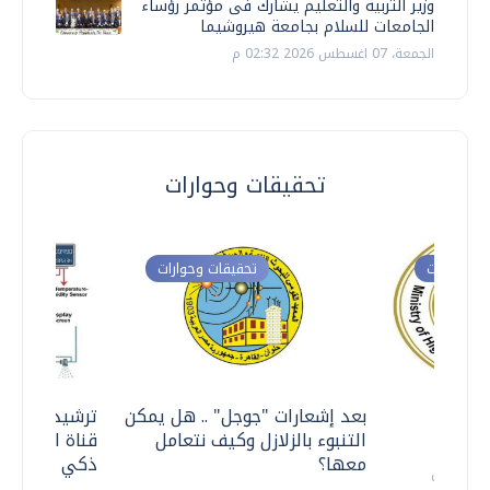
وزير التربية والتعليم يشارك فى مؤتمر رؤساء
الجامعات للسلام بجامعة هيروشيما
الجمعة، 07 اغسطس 2026 02:32 م
تحقيقات وحوارات
ت وحوارات
تحقيقات وحوارات
معي ..
بعد إشعارات "جوجل" .. هل يمكن
ترشيدا للمياه
التنبوء بالزلازل وكيف نتعامل
قناة السويس 
معها؟
ذكي بالطاقة