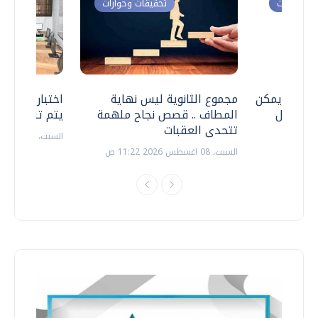
ت وحوارات
تحقيقات وحوارات
 .. هل يمكن
مجموع الثانوية ليس نهاية
اختبارات القد
ف نتعامل
المطاف .. قصص نجاح ملهمة
يتم تنظيمها 
تتحدى العقبات
السبت، 18 يوليو 2026 09:22 ص
السبت، 08 اغسطس 2026 11:22 ص