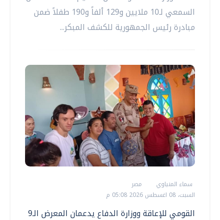
السمعي لـ10 ملايين و129 ألفاً و190 طفلاً ضمن
مبادرة رئيس الجمهورية للكشف المبكر...
سماء المنياوي
مصر
السبت، 08 اغسطس 2026 05:08 م
القومي للإعاقة ووزارة الدفاع يدعمان المعرض الـ9