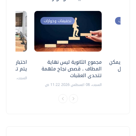
ت وحوارات
تحقيقات وحوارات
 .. هل يمكن
مجموع الثانوية ليس نهاية
اختبارات القد
ف نتعامل
المطاف .. قصص نجاح ملهمة
يتم تنظيمها 
تتحدى العقبات
السبت، 18 يوليو 2026 09:22 ص
السبت، 08 اغسطس 2026 11:22 ص