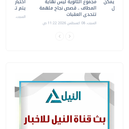
 .. هل يمكن
مجموع الثانوية ليس نهاية
اختبارات القد
ف نتعامل
المطاف .. قصص نجاح ملهمة
يتم تنظيمها 
تتحدى العقبات
السبت، 18 يوليو 2026 09:22 ص
السبت، 08 اغسطس 2026 11:22 ص