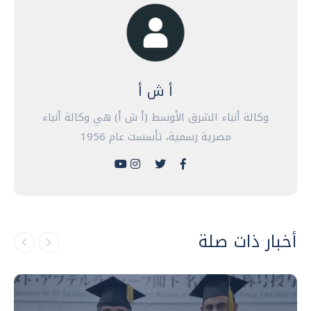
أ ش أ
وكالة أنباء الشرق الأوسط (أ ش أ) هي وكالة أنباء
مصرية رسمية، تأسست عام 1956
أخبار ذات صلة