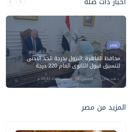
أخبار ذات صلة
مصر
محافظ القاهرة :النزول بدرجة الحد الادنى
لتنسيق قبول الثانوى العام 220 درجة
د.هند بدارى
الخميس، 06 اغسطس 2026 03:44 م
المزيد من مصر