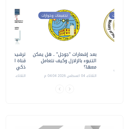
ت وحوارات
تحقيقات وحوارات
معي ..
بعد إشعارات "جوجل" .. هل يمكن
ترشيدا للمياه
التنبوء بالزلازل وكيف نتعامل
قناة السويس 
معها؟
ذكي بالطاقة
الثلاثاء، 04 اغسطس 2026 04:04 م
الثلاثاء، 14 يوليو 2026 06:11 م