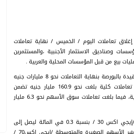
تحقيقات وحوارات
تحقيقات وحوارات
إغلاق تعاملات اليوم / الخميس / نهاية تعاملات
سات وصناديق الاستثمار الأجنبية ،والمستثمرين
مليات بيع من قبل المؤسسات المحلية والعربية .
وربح رأسمال السوقي لأسهم الشركات المقيدة بالبورصة بنهاية التعاملات نحو 8 مليارات جنيه
قمي.. تقنيات واعدة
دليلك للتنسيق الجامعي .. تساؤلات
ليبلغ مستوى 3.719 تريليون جنيه ،وسط تعاملات كلية بلغت نحو 160.9 مليار جنيه تضمن
وإجابات
تعاملات سندات/أذون و صفقات نقل الملكية، فيما بلغت تعاملات سوق الأسهم نحو 6.3 مليار
السبت، 01 اغسطس 2026 10:25 ص
وارتفع المؤشر الرئيسي للبورصة المصرية /إيجي اكس 30 / بنسبة 0.3 في المائة ليصل إلى
مستوى 52090.96 نقطة، فيما انخفض مؤشر الأسهم الصغيرة والمتوسطة /إيجي اكس70 /