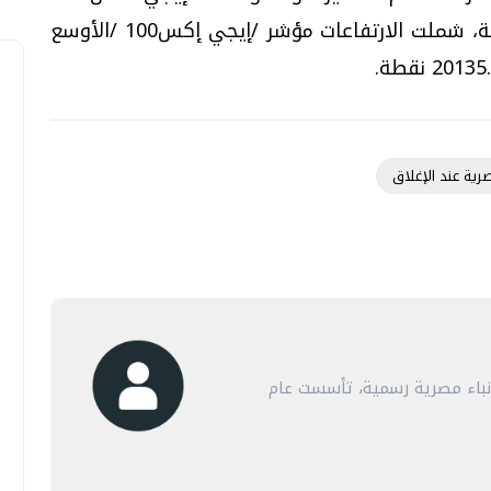
بنسبة 0.15 في المائة ليبلغ 14399.25 نقطة، شملت الارتفاعات مؤشر /إيجي إكس100 /الأوسع
رية عند الإغلاق
أنباء مصرية رسمية، تأسست عام