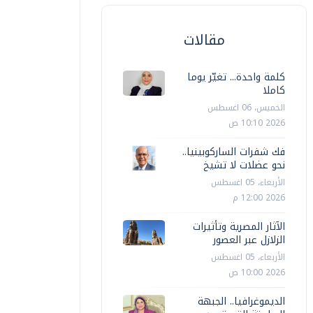
مقالات
كلمة واحدة... تغيّر يوما
كاملا
الخميس، 06 اغسطس
2026 10:10 ص
اقتصاد
اقتصاد
فك شفرات الساركوبينيا..
نحو عضلات لا تشيخ
رتفاع مؤشرات البورصة المصرية لدى
ارتفاع مؤ
الأربعاء، 05 اغسطس
غلاق تعاملات اليوم
الإغلاق
2026 12:00 م
أ ش أ
الثلاثاء، 09 يونيه 2026 03:08 م
أ ش أ
الأربعاء، 01
الآثار المصرية وتأثيرات
الزلازل عبر العصور
الأربعاء، 05 اغسطس
2026 10:00 ص
الديموغرافيا.. الجبهة