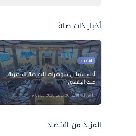
أخبار ذات صلة
اقتصاد
أداء متباين بمؤشرات البورصة المصرية
لاق
عند الإغلاق
أ ش أ
الأحد، 26 يوليو 2026 02:55 م
المزيد من اقتصاد