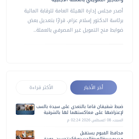
أصدر مجلس إدارة الهيئة العامة للرقابة المالية
برئاسة الدكتور إسلام عزام، قرارًا بتعديل بعض
ضوابط منح التمويل غير المصرفي بالعملة...
أخر الأخبار
الأكثر قراءة
ضبط شقيقان قاما بالتعدي على سيدة بالسب
لإعتراضها على معاكستهما لها بالشرقية
السبت، 08 اغسطس 2026 02:24 م
محافظ الفيوم يستقبل
مديرمديريةالصحةالجديدويؤكد:تحسين جودة