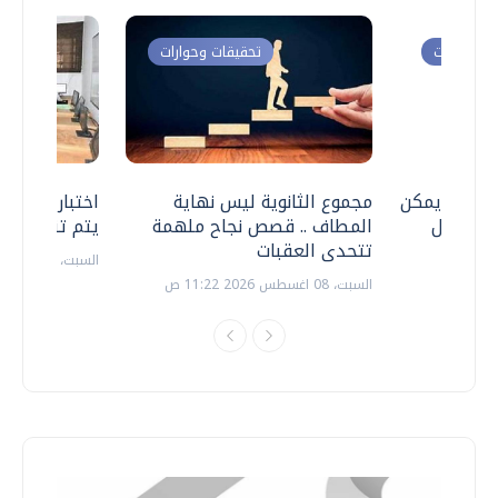
ت وحوارات
تحقيقات وحوارات
 .. هل يمكن
مجموع الثانوية ليس نهاية
اختبارات القد
ف نتعامل
المطاف .. قصص نجاح ملهمة
يتم تنظيمها 
تتحدى العقبات
السبت، 18 يوليو 2026 09:22 ص
السبت، 08 اغسطس 2026 11:22 ص