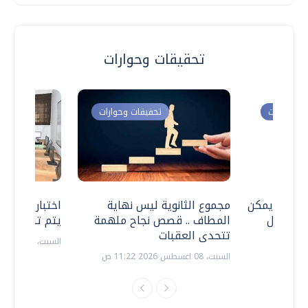
تحقيقات وحوارات
ت وحوارات
تحقيقات وحوارات
 .. هل يمكن
مجموع الثانوية ليس نهاية
اختبارات القد
ف نتعامل
المطاف .. قصص نجاح ملهمة
يتم تنظيمها 
تتحدى العقبات
السبت، 18 يوليو 2026 09:22 ص
السبت، 08 اغسطس 2026 11:22 ص