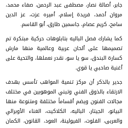
جابر، أصالة نصار، مصطفى عبد الرحمن، صفاء محمد،
مروان أحمد، فريدة إسلام، أميره عزت، عز الدين
سامح، كريم عصام، جاسمين طارق، أبو القاسم.
كما يشارك فصل الباليه بتابلوهات حركية مبتكرة تم
تصميمها على ألحان عربية وعالمية منها مارش
كسارة البندق، سو يا سو، نقدر نعملها، والتحية على
أغنية صاحبي يا قوي.
جدير بالذكر أن مركز تنمية المواهب تأسس بهدف
الارتقاء بالذوق الفني وتبني الموهوبين في مختلف
مجالات الفنون ويضم أقساماً مختلفة ومتنوعة منها
البيانو، الجيتار، الباليه، الكلاكيت، الغناء الأوبرالي
والعربى، الفلوت، الفيولينة، العود، القانون، الكمان